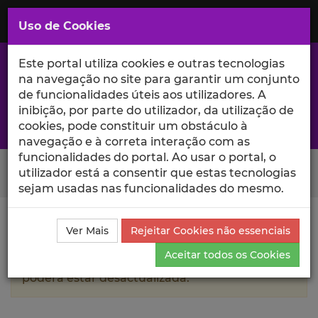
Saltar
para
MENU
Uso de Cookies
o
Conteúdo
Principal
Este portal utiliza cookies e outras tecnologias
na navegação no site para garantir um conjunto
de funcionalidades úteis aos utilizadores. A
inibição, por parte do utilizador, da utilização de
A excelência da investigação e ciência no Iscte
cookies, pode constituir um obstáculo à
navegação e à correta interação com as
funcionalidades do portal. Ao usar o portal, o
Search Button
utilizador está a consentir que estas tecnologias
sejam usadas nas funcionalidades do mesmo.
Ciência_Iscte
Autores
Gil Ramos
Currículo
Ver Mais
Rejeitar Cookies não essenciais
Aceitar todos os Cookies
A informação contida neste perfil público
poderá estar desactualizada.