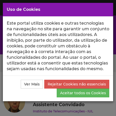
Saltar
para
MENU
Uso de Cookies
o
Conteúdo
Principal
Este portal utiliza cookies e outras tecnologias
na navegação no site para garantir um conjunto
de funcionalidades úteis aos utilizadores. A
inibição, por parte do utilizador, da utilização de
A excelência da investigação e ciência no Iscte
cookies, pode constituir um obstáculo à
navegação e à correta interação com as
funcionalidades do portal. Ao usar o portal, o
Search Button
utilizador está a consentir que estas tecnologias
sejam usadas nas funcionalidades do mesmo.
Ciência_Iscte
Autores
Gonçalo Ribeiro
Currículo
Ver Mais
Rejeitar Cookies não essenciais
Gonçalo Ribeiro
Aceitar todos os Cookies
Assistente Convidado
Instituto de Telecomunicações - IUL