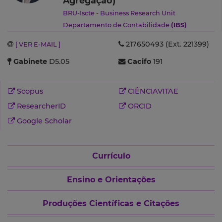
Agregação)
BRU-Iscte - Business Research Unit
Departamento de Contabilidade
(IBS)
217650493 (Ext. 221399)
[ VER E-MAIL ]
Gabinete
D5.05
Cacifo
191
Scopus
CIÊNCIAVITAE
ResearcherID
ORCID
Google Scholar
Currículo
Ensino e Orientações
Produções Científicas e Citações