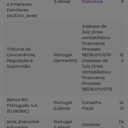
(Lisboa)
Executiva
201
e Empresas
Familiares
(AUDAX_Iscte)
Assessor de
Juiz (Área
contabilístico-
financeira)
Tribunal da
Processo
Concorrência,
Portugal
182/16.0YUSTR
2017
Regulação e
(Santarém)
(Assessor de
201
Supervisão
Juiz (Área
contabilístico-
financeira)
Processo
182/16.0YUSTR)
Banco BIC
Portugal
Conselho
2016
Português, S.A.
(Lisboa)
Fiscal
202
(EUROBIC)
Iscte_Executive
Portugal
Des
Docente
Education
(Lisboa)
201