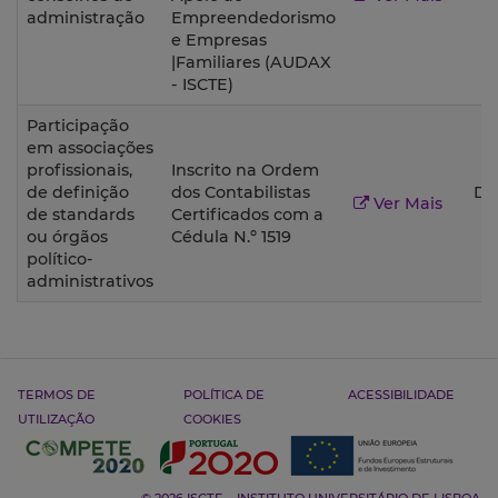
2
administração
Empreendedorismo
e Empresas
|Familiares (AUDAX
- ISCTE)
Participação
em associações
profissionais,
Inscrito na Ordem
de definição
dos Contabilistas
De
Ver Mais
de standards
Certificados com a
1
ou órgãos
Cédula N.º 1519
político-
administrativos
TERMOS DE
POLÍTICA DE
ACESSIBILIDADE
UTILIZAÇÃO
COOKIES