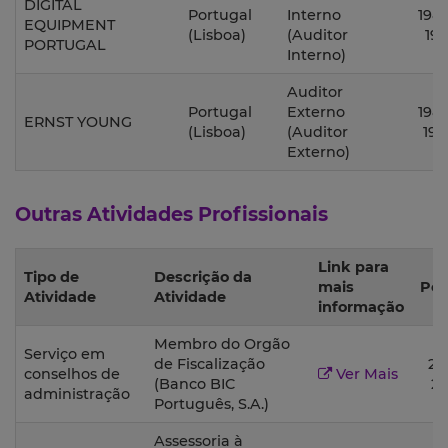
DIGITAL
Portugal
Interno
1989
EQUIPMENT
(Lisboa)
(Auditor
199
PORTUGAL
Interno)
Auditor
Portugal
Externo
1987
ERNST YOUNG
(Lisboa)
(Auditor
198
Externo)
Outras Atividades Profissionais
Link para
Tipo de
Descrição da
mais
Per
Atividade
Atividade
informação
Membro do Orgão
Serviço em
de Fiscalização
20
conselhos de
Ver Mais
(Banco BIC
2
administração
Português, S.A.)
Assessoria à