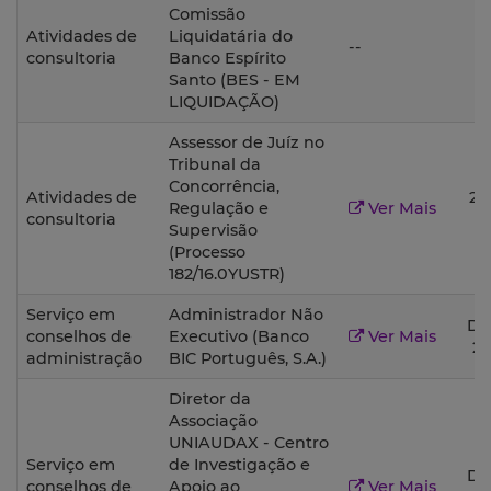
Comissão
Atividades de
Liquidatária do
--
2
consultoria
Banco Espírito
Santo (BES - EM
LIQUIDAÇÃO)
Assessor de Juíz no
Tribunal da
Concorrência,
Atividades de
20
Regulação e
Ver Mais
consultoria
2
Supervisão
(Processo
182/16.0YUSTR)
Serviço em
Administrador Não
De
conselhos de
Executivo (Banco
Ver Mais
2
administração
BIC Português, S.A.)
Diretor da
Associação
UNIAUDAX - Centro
Serviço em
de Investigação e
De
conselhos de
Apoio ao
Ver Mais