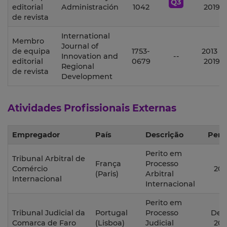
Q3
editorial
Administración
1042
2019
de revista
International
Membro
Journal of
de equipa
1753-
2013 -
Innovation and
--
editorial
0679
2019
Regional
de revista
Development
Atividades Profissionais Externas
Empregador
País
Descrição
Perí
Perito em
Tribunal Arbitral de
França
Processo
Comércio
202
(Paris)
Arbitral
Internacional
Internacional
Perito em
Tribunal Judicial da
Portugal
Processo
Des
Comarca de Faro
(Lisboa)
Judicial
202