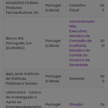
NOVARTIS FARMA -
Portugal
Conselho
Des
Produtos
(Lisboa)
Fiscal
202
Farmacêuticos, SA
Administrador
Não
Executivo;
Membro da
Banco BIC
Portugal
Comissão de
2020
Português, S.A.
(Lisboa)
Auditoria;
202
(EUROBIC)
Membro do
Comité do
Governo da
Sociedade
Ipps_iscte Instituto
Portugal
Des
de Políticas
Docente
(Lisboa)
201
Públicas e Sociais
UNIAUDAX - Centro
de Investigação e
Apoio ao
Portugal
Direção
Des
Empreendedorismo