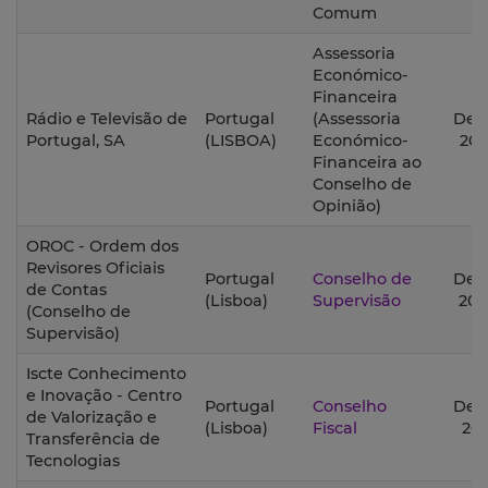
Comum
Assessoria
Económico-
Financeira
Rádio e Televisão de
Portugal
(Assessoria
Des
Portugal, SA
(LISBOA)
Económico-
202
Financeira ao
Conselho de
Opinião)
OROC - Ordem dos
Revisores Oficiais
Portugal
Conselho de
Des
de Contas
(Lisboa)
Supervisão
202
(Conselho de
Supervisão)
Iscte Conhecimento
e Inovação - Centro
Portugal
Conselho
Des
de Valorização e
(Lisboa)
Fiscal
202
Transferência de
Tecnologias