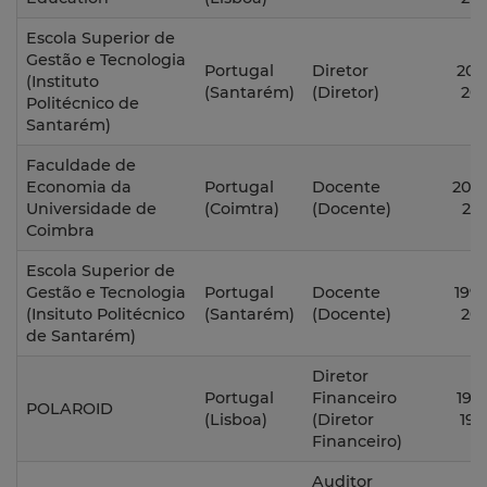
Escola Superior de
Gestão e Tecnologia
Portugal
Diretor
2011
(Instituto
(Santarém)
(Diretor)
201
Politécnico de
Santarém)
Faculdade de
Economia da
Portugal
Docente
2006
Universidade de
(Coimtra)
(Docente)
201
Coimbra
Escola Superior de
Gestão e Tecnologia
Portugal
Docente
1997
(Insituto Politécnico
(Santarém)
(Docente)
201
de Santarém)
Diretor
Portugal
Financeiro
1991
POLAROID
(Lisboa)
(Diretor
199
Financeiro)
Auditor