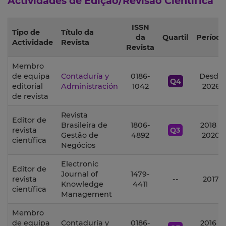
Actividades de Edição/Revisão Científica
ISSN
Tipo de
Título da
da
Quartil
Período
Actividade
Revista
Revista
Membro
de equipa
Contaduría y
0186-
Desde
Q4
editorial
Administración
1042
2026
de revista
Revista
Editor de
Brasileira de
1806-
2018 -
revista
Q3
Gestão de
4892
2020
científica
Negócios
Electronic
Editor de
Journal of
1479-
revista
--
2017
Knowledge
4411
científica
Management
Membro
de equipa
Contaduría y
0186-
2016 -