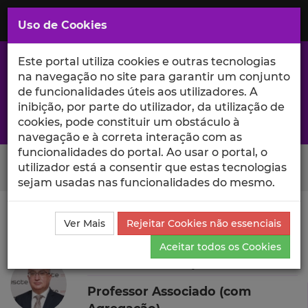
Saltar
para
MENU
Uso de Cookies
o
Conteúdo
Principal
Este portal utiliza cookies e outras tecnologias
na navegação no site para garantir um conjunto
de funcionalidades úteis aos utilizadores. A
inibição, por parte do utilizador, da utilização de
A excelência da investigação e ciência no Iscte
cookies, pode constituir um obstáculo à
navegação e à correta interação com as
funcionalidades do portal. Ao usar o portal, o
Search Button
utilizador está a consentir que estas tecnologias
sejam usadas nas funcionalidades do mesmo.
Ciência_Iscte
Autores
Ilídio Tomás Lopes
Outras
Ver Mais
Rejeitar Cookies não essenciais
Atividades
Aceitar todos os Cookies
Ilídio Tomás Lopes
Professor Associado (com