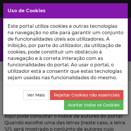
Saltar
para
MENU
Uso de Cookies
o
Conteúdo
Principal
Este portal utiliza cookies e outras tecnologias
na navegação no site para garantir um conjunto
de funcionalidades úteis aos utilizadores. A
inibição, por parte do utilizador, da utilização de
A excelência da investigação e ciência no Iscte
cookies, pode constituir um obstáculo à
navegação e à correta interação com as
funcionalidades do portal. Ao usar o portal, o
Search Button
utilizador está a consentir que estas tecnologias
sejam usadas nas funcionalidades do mesmo.
Ciência_Iscte
Índice de Autores
Letra: U
Ver Mais
Rejeitar Cookies não essenciais
Aceitar todos os Cookies
Índice de Autores - Letra: U
Aqui pode consultar o índice de autores do portal.
Quando escolhe uma das letras (neste caso, a letra
'U'), será mostrado o conjunto de autores cujo