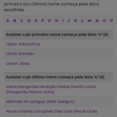
primeiro (ou último) nome começa pela letra
escolhida.
Letters
A
B
C
D
E
F
G
H
I
J
K
L
M
N
O
P
Table
Autores
Autores cujo primeiro nome começa pela letra 'U' (3)
cujo
primeiro
Ulpan Tokkozhina
nome
começa
Ulrich Schiefer
pela
letra
Urban Jaksa
'U'
(3)
Autores
Autores cujo último nome começa pela letra 'U' (3)
cujo
último
Maria Margarida Perdigão Festas Mariño Ucha
nome
(Margarida Marino Ucha)
começa
pela
Mehmet Ali Uzelgun (Mali Üzelgün)
letra
'U'
Paula Cristina Gonçalves Dias Urze (Paula Urze)
(3)