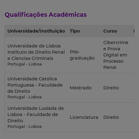
Qualificações Académicas
Universidade/Instituição
Tipo
Curso
Pe
Cibercrime
Universidade de Lisboa
e Prova
Pós-
2
Instituto de Direito Penal
Digital em
graduação
e Ciencias Criminais
Processo
Portugal - Lisboa
Penal
Universidade Catolica
2
Portuguesa - Faculdade
Mestrado
Direito
de Direito
Portugal - Lisboa
Universidade Lusíada de
2
Lisboa - Faculdade de
Licenciatura
Direito
Direito
Portugal - Lisboa