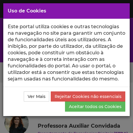
Saltar
para
MENU
Uso de Cookies
o
Conteúdo
Principal
Este portal utiliza cookies e outras tecnologias
na navegação no site para garantir um conjunto
de funcionalidades úteis aos utilizadores. A
inibição, por parte do utilizador, da utilização de
A excelência da investigação e ciência no Iscte
cookies, pode constituir um obstáculo à
navegação e à correta interação com as
funcionalidades do portal. Ao usar o portal, o
Search Button
utilizador está a consentir que estas tecnologias
sejam usadas nas funcionalidades do mesmo.
Ciência_Iscte
Autores
Inês Vaz de Oliveira
Ver Mais
Rejeitar Cookies não essenciais
Currículo
Aceitar todos os Cookies
Inês Vaz de Oliveira
Professora Auxiliar Convidada