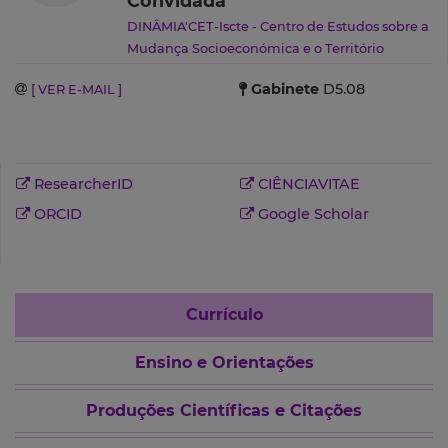
Convidada
DINÂMIA'CET-Iscte - Centro de Estudos sobre a
Mudança Socioeconómica e o Território
Gabinete
D5.08
[ VER E-MAIL ]
ResearcherID
CIÊNCIAVITAE
ORCID
Google Scholar
Currículo
Ensino e Orientações
Produções Científicas e Citações