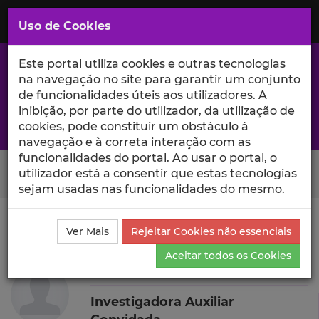
Saltar
para
MENU
Uso de Cookies
o
Conteúdo
Principal
Este portal utiliza cookies e outras tecnologias
na navegação no site para garantir um conjunto
de funcionalidades úteis aos utilizadores. A
inibição, por parte do utilizador, da utilização de
A excelência da investigação e ciência no Iscte
cookies, pode constituir um obstáculo à
navegação e à correta interação com as
funcionalidades do portal. Ao usar o portal, o
Search Button
utilizador está a consentir que estas tecnologias
sejam usadas nas funcionalidades do mesmo.
Ciência_Iscte
Autores
Ivonne Herrera Pineda
Ver Mais
Rejeitar Cookies não essenciais
Currículo
Aceitar todos os Cookies
Ivonne Herrera Pineda
Investigadora Auxiliar