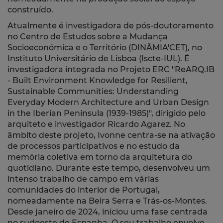
construído.
Atualmente é investigadora de pós-doutoramento
no Centro de Estudos sobre a Mudança
Socioeconómica e o Território (DINÂMIA'CET), no
Instituto Universitário de Lisboa (Iscte-IUL).
É
investigadora integrada no Projeto ERC "ReARQ.IB
- Built Environment Knowledge for Resilient,
Sustainable Communities: Understanding
Everyday Modern Architecture and Urban Design
in the Iberian Peninsula (1939-1985)", dirigido pelo
arquiteto e investigador Ricardo Agarez.
No
âmbito deste projeto, Ivonne centra-se na ativação
de processos participativos e no estudo da
memória coletiva em torno da arquitetura do
quotidiano. Durante este tempo, desenvolveu um
intenso trabalho de campo em várias
comunidades do interior de Portugal,
nomeadamente na Beira Serra e Trás-os-Montes.
Desde janeiro de 2024, iniciou uma fase centrada
no sudoeste de Espanha. O seu trabalho envolve