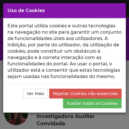
Saltar
para
MENU
Uso de Cookies
o
Conteúdo
Principal
Este portal utiliza cookies e outras tecnologias
na navegação no site para garantir um conjunto
de funcionalidades úteis aos utilizadores. A
inibição, por parte do utilizador, da utilização de
A excelência da investigação e ciência no Iscte
cookies, pode constituir um obstáculo à
navegação e à correta interação com as
funcionalidades do portal. Ao usar o portal, o
Search Button
utilizador está a consentir que estas tecnologias
sejam usadas nas funcionalidades do mesmo.
Ciência_Iscte
Autores
Janine Häbel
Currículo
Ver Mais
Rejeitar Cookies não essenciais
Janine Häbel
Aceitar todos os Cookies
Investigadora Auxiliar
Convidada