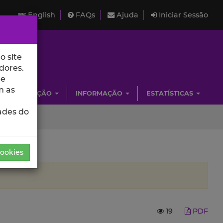
English
FAQs
Ajuda
Iniciar Sessão
o site
dores.
de
m as
INVESTIGAÇÃO
INFORMAÇÃO
ESTATÍSTICAS
ades do
Cookies
19
PDF