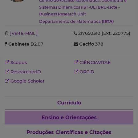
Centro de Análise Matemática, Geometria e
Sistemas Dinâmicos (IST-UL)
BRU-Iscte -
Business Research Unit
Departamento de Matemática
(ISTA)
217650310 (Ext. 220775)
[ VER E-MAIL ]
Gabinete
D2.07
Cacifo
378
Scopus
CIÊNCIAVITAE
ResearcherID
ORCID
Google Scholar
Currículo
Ensino e Orientações
Produções Científicas e Citações