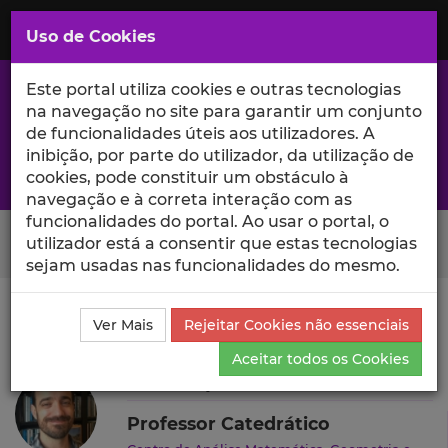
Saltar
para
MENU
Uso de Cookies
o
Conteúdo
Principal
Este portal utiliza cookies e outras tecnologias
na navegação no site para garantir um conjunto
de funcionalidades úteis aos utilizadores. A
inibição, por parte do utilizador, da utilização de
A excelência da investigação e ciência no Iscte
cookies, pode constituir um obstáculo à
navegação e à correta interação com as
funcionalidades do portal. Ao usar o portal, o
Search Button
utilizador está a consentir que estas tecnologias
sejam usadas nas funcionalidades do mesmo.
Ciência_Iscte
Autores
João Lopes Costa
Ensino e
Ver Mais
Rejeitar Cookies não essenciais
Orientações
Aceitar todos os Cookies
João Lopes Costa
Professor Catedrático