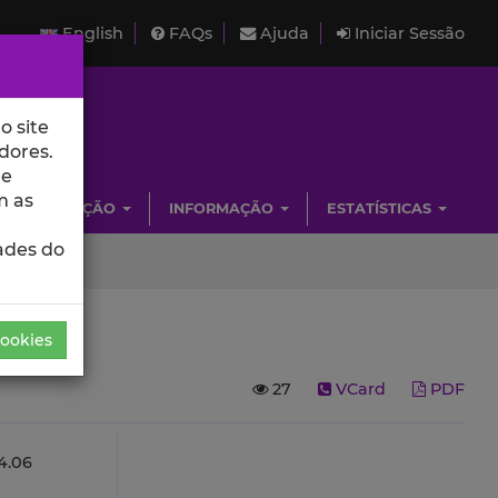
English
FAQs
Ajuda
Iniciar Sessão
o site
dores.
de
m as
INVESTIGAÇÃO
INFORMAÇÃO
ESTATÍSTICAS
ades do
Cookies
27
VCard
PDF
.06