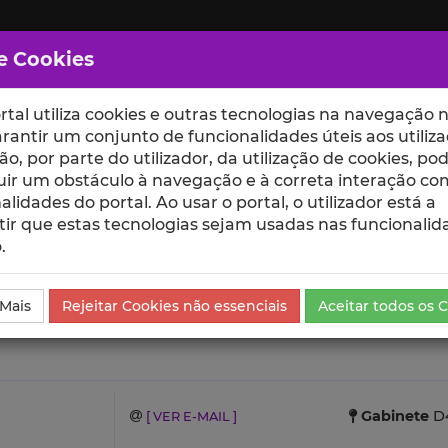
e Cookies
rtal utiliza cookies e outras tecnologias na navegação n
rantir um conjunto de funcionalidades úteis aos utiliza
ção, por parte do utilizador, da utilização de cookies, po
uir um obstáculo à navegação e à correta interação co
scte
ESCOLAS
UNIDADES
alidades do portal. Ao usar o portal, o utilizador está a
ir que estas tecnologias sejam usadas nas funcionalid
.
 Mais
Rejeitar Cookies não essenciais
Aceitar todos os 
Gabinete
D4
[ VER E-MAIL ]