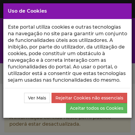
Saltar
para
MENU
Uso de Cookies
o
Conteúdo
Principal
Este portal utiliza cookies e outras tecnologias
na navegação no site para garantir um conjunto
de funcionalidades úteis aos utilizadores. A
inibição, por parte do utilizador, da utilização de
A excelência da investigação e ciência no Iscte
cookies, pode constituir um obstáculo à
navegação e à correta interação com as
funcionalidades do portal. Ao usar o portal, o
Search Button
utilizador está a consentir que estas tecnologias
sejam usadas nas funcionalidades do mesmo.
Ciência_Iscte
Autores
João Pedro Amaral Cabouco
Ver Mais
Rejeitar Cookies não essenciais
Rodrigues
Currículo
Aceitar todos os Cookies
A informação contida neste perfil público
poderá estar desactualizada.