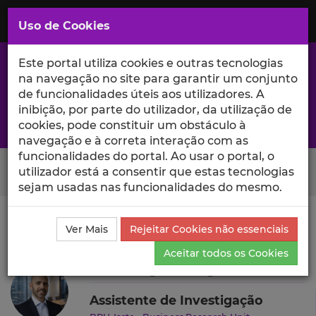
Saltar
para
MENU
Uso de Cookies
o
Conteúdo
Principal
Este portal utiliza cookies e outras tecnologias
na navegação no site para garantir um conjunto
de funcionalidades úteis aos utilizadores. A
inibição, por parte do utilizador, da utilização de
A excelência da investigação e ciência no Iscte
cookies, pode constituir um obstáculo à
navegação e à correta interação com as
funcionalidades do portal. Ao usar o portal, o
Search Button
utilizador está a consentir que estas tecnologias
sejam usadas nas funcionalidades do mesmo.
Ciência_Iscte
Autores
João Salgado Regra
Ensino
Ver Mais
Rejeitar Cookies não essenciais
e Orientações
Aceitar todos os Cookies
João Salgado Regra
Assistente de Investigação