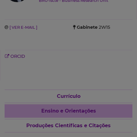
BRU-Iscte - Business Research Unit
Gabinete
2W15
[ VER E-MAIL ]
ORCID
Currículo
Ensino e Orientações
Produções Científicas e Citações