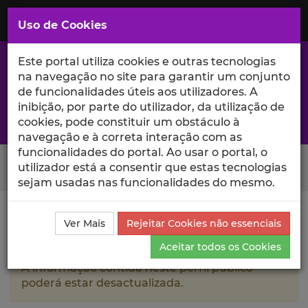
Saltar
para
MENU
Uso de Cookies
o
Conteúdo
Principal
Este portal utiliza cookies e outras tecnologias
na navegação no site para garantir um conjunto
de funcionalidades úteis aos utilizadores. A
inibição, por parte do utilizador, da utilização de
A excelência da investigação e ciência no Iscte
cookies, pode constituir um obstáculo à
navegação e à correta interação com as
funcionalidades do portal. Ao usar o portal, o
Search Button
utilizador está a consentir que estas tecnologias
sejam usadas nas funcionalidades do mesmo.
Ciência_Iscte
Autores
José António de Matos
Ver Mais
Rejeitar Cookies não essenciais
Taborda Farinha
Currículo
Aceitar todos os Cookies
A informação contida neste perfil público
poderá estar desactualizada.