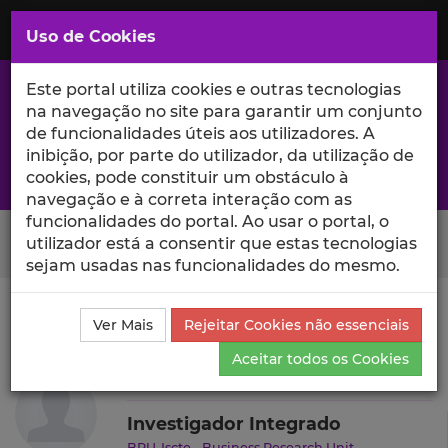
Saltar
para
MENU
Uso de Cookies
o
Conteúdo
Principal
Este portal utiliza cookies e outras tecnologias
na navegação no site para garantir um conjunto
de funcionalidades úteis aos utilizadores. A
inibição, por parte do utilizador, da utilização de
A excelência da investigação e ciência no Iscte
cookies, pode constituir um obstáculo à
navegação e à correta interação com as
funcionalidades do portal. Ao usar o portal, o
Search Button
utilizador está a consentir que estas tecnologias
sejam usadas nas funcionalidades do mesmo.
Ciência_Iscte
Autores
José Duarte Moleiro Martins
Ver Mais
Rejeitar Cookies não essenciais
Currículo
Aceitar todos os Cookies
José Duarte Moleiro Martins
Investigador Integrado
BRU-Iscte - Business Research Unit