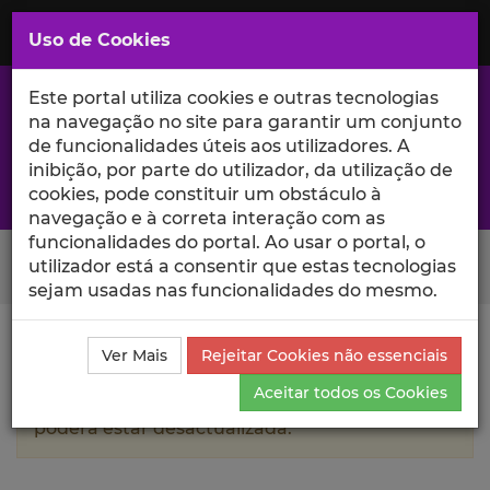
Saltar
para
MENU
Uso de Cookies
o
Conteúdo
Principal
Este portal utiliza cookies e outras tecnologias
na navegação no site para garantir um conjunto
de funcionalidades úteis aos utilizadores. A
inibição, por parte do utilizador, da utilização de
A excelência da investigação e ciência no Iscte
cookies, pode constituir um obstáculo à
navegação e à correta interação com as
funcionalidades do portal. Ao usar o portal, o
Search Button
utilizador está a consentir que estas tecnologias
sejam usadas nas funcionalidades do mesmo.
Ciência_Iscte
Autores
Joshua Beynon
Currículo
Ver Mais
Rejeitar Cookies não essenciais
Aceitar todos os Cookies
A informação contida neste perfil público
poderá estar desactualizada.