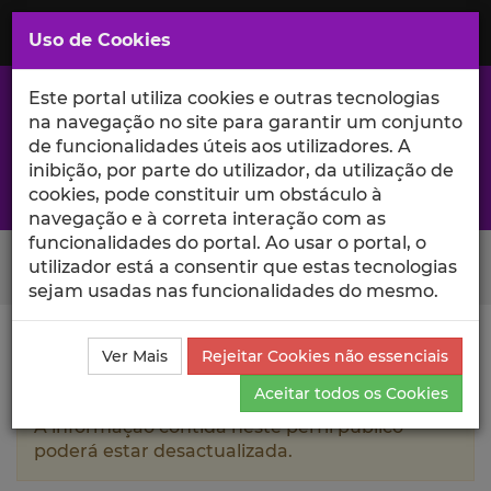
Saltar
para
MENU
Uso de Cookies
o
Conteúdo
Principal
Este portal utiliza cookies e outras tecnologias
na navegação no site para garantir um conjunto
de funcionalidades úteis aos utilizadores. A
inibição, por parte do utilizador, da utilização de
A excelência da investigação e ciência no Iscte
cookies, pode constituir um obstáculo à
navegação e à correta interação com as
funcionalidades do portal. Ao usar o portal, o
Search Button
utilizador está a consentir que estas tecnologias
sejam usadas nas funcionalidades do mesmo.
Ciência_Iscte
Autores
Luana Cunha das Neves
Ver Mais
Rejeitar Cookies não essenciais
Teixeira Ferreira
Currículo
Aceitar todos os Cookies
A informação contida neste perfil público
poderá estar desactualizada.