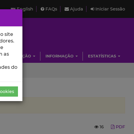
English
FAQs
Ajuda
Iniciar Sessão
o site
dores.
de
m as
INVESTIGAÇÃO
INFORMAÇÃO
ESTATÍSTICAS
ades do
Cookies
16
PDF