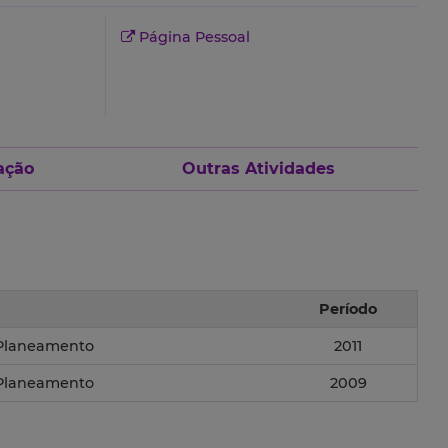
Página Pessoal
ação
Outras Atividades
Período
 Planeamento
2011
 Planeamento
2009