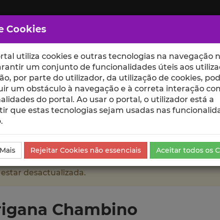
e Cookies
rtal utiliza cookies e outras tecnologias na navegação n
rantir um conjunto de funcionalidades úteis aos utiliza
ção, por parte do utilizador, da utilização de cookies, po
uir um obstáculo à navegação e à correta interação co
scte
ESCOLAS
UNIDADES
alidades do portal. Ao usar o portal, o utilizador está a
ir que estas tecnologias sejam usadas nas funcionalid
.
mbino
Currículo
 Mais
Rejeitar Cookies não essenciais
Aceitar todos os 
 estar desactualizada.
rrigana Chambino