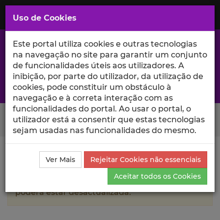
Saltar
para
MENU
Uso de Cookies
o
Conteúdo
Principal
Este portal utiliza cookies e outras tecnologias
na navegação no site para garantir um conjunto
de funcionalidades úteis aos utilizadores. A
inibição, por parte do utilizador, da utilização de
A excelência da investigação e ciência no Iscte
cookies, pode constituir um obstáculo à
navegação e à correta interação com as
funcionalidades do portal. Ao usar o portal, o
Search Button
utilizador está a consentir que estas tecnologias
sejam usadas nas funcionalidades do mesmo.
Ciência_Iscte
Autores
Manila Bhandari
Currículo
Ver Mais
Rejeitar Cookies não essenciais
Aceitar todos os Cookies
A informação contida neste perfil público
poderá estar desactualizada.