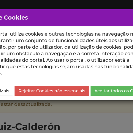
e Cookies
rtal utiliza cookies e outras tecnologias na navegação n
rantir um conjunto de funcionalidades úteis aos utiliza
ção, por parte do utilizador, da utilização de cookies, po
uir um obstáculo à navegação e à correta interação co
scte
ESCOLAS
UNIDADES
alidades do portal. Ao usar o portal, o utilizador está a
ir que estas tecnologias sejam usadas nas funcionalid
.
n
Currículo
 Mais
Rejeitar Cookies não essenciais
Aceitar todos os 
 estar desactualizada.
uiz-Calderón