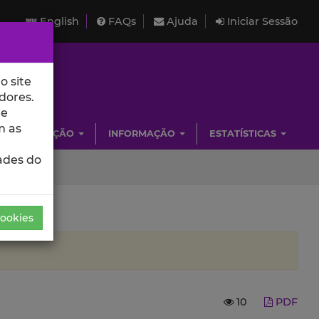
English
FAQs
Ajuda
Iniciar Sessão
o site
dores.
de
m as
INVESTIGAÇÃO
INFORMAÇÃO
ESTATÍSTICAS
ades do
Cookies
10
PDF