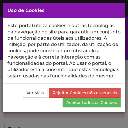
Saltar
para
MENU
Uso de Cookies
o
Conteúdo
Principal
Este portal utiliza cookies e outras tecnologias
na navegação no site para garantir um conjunto
de funcionalidades úteis aos utilizadores. A
inibição, por parte do utilizador, da utilização de
A excelência da investigação e ciência no Iscte
cookies, pode constituir um obstáculo à
navegação e à correta interação com as
funcionalidades do portal. Ao usar o portal, o
Search Button
utilizador está a consentir que estas tecnologias
sejam usadas nas funcionalidades do mesmo.
Informação inválida
Ver Mais
Rejeitar Cookies não essenciais
Aceitar todos os Cookies
Não foi encontrada informação sobre esse
Autor.