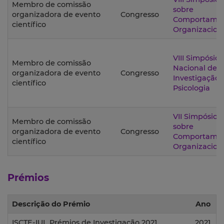
Membro de comissão
sobre
organizadora de evento
Congresso
Comportame
científico
Organizacion
VIII Simpósio
Membro de comissão
Nacional de
organizadora de evento
Congresso
Investigação
científico
Psicologia
VII Simpósio
Membro de comissão
sobre
organizadora de evento
Congresso
Comportame
científico
Organizacion
Prémios
Descrição do Prémio
Ano
ISCTE-IUL Prémios de Investigação 2021
2021