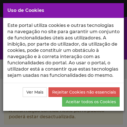
Saltar
para
MENU
Uso de Cookies
o
Conteúdo
Principal
Este portal utiliza cookies e outras tecnologias
na navegação no site para garantir um conjunto
de funcionalidades úteis aos utilizadores. A
inibição, por parte do utilizador, da utilização de
A excelência da investigação e ciência no Iscte
cookies, pode constituir um obstáculo à
navegação e à correta interação com as
funcionalidades do portal. Ao usar o portal, o
Search Button
utilizador está a consentir que estas tecnologias
sejam usadas nas funcionalidades do mesmo.
Ciência_Iscte
Autores
Margarida Carmona e Lima
Ver Mais
Rejeitar Cookies não essenciais
Outras Atividades
Aceitar todos os Cookies
A informação contida neste perfil público
poderá estar desactualizada.