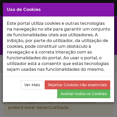
Saltar
para
MENU
Uso de Cookies
o
Conteúdo
Principal
Este portal utiliza cookies e outras tecnologias
na navegação no site para garantir um conjunto
de funcionalidades úteis aos utilizadores. A
inibição, por parte do utilizador, da utilização de
A excelência da investigação e ciência no Iscte
cookies, pode constituir um obstáculo à
navegação e à correta interação com as
funcionalidades do portal. Ao usar o portal, o
Search Button
utilizador está a consentir que estas tecnologias
sejam usadas nas funcionalidades do mesmo.
Ciência_Iscte
Autores
Maria Benedicta Vassalo
Ver Mais
Rejeitar Cookies não essenciais
Pereira Bastos Monteiro
Currículo
Aceitar todos os Cookies
A informação contida neste perfil público
poderá estar desactualizada.