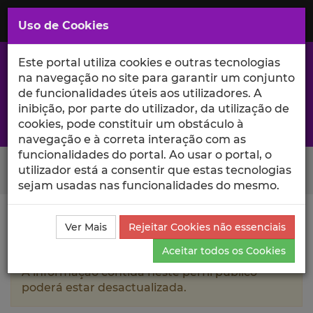
Saltar
para
MENU
Uso de Cookies
o
Conteúdo
Principal
Este portal utiliza cookies e outras tecnologias
na navegação no site para garantir um conjunto
de funcionalidades úteis aos utilizadores. A
inibição, por parte do utilizador, da utilização de
A excelência da investigação e ciência no Iscte
cookies, pode constituir um obstáculo à
navegação e à correta interação com as
funcionalidades do portal. Ao usar o portal, o
Search Button
utilizador está a consentir que estas tecnologias
sejam usadas nas funcionalidades do mesmo.
Ciência_Iscte
Autores
Rosário Couto Costa
Ver Mais
Rejeitar Cookies não essenciais
Currículo
Aceitar todos os Cookies
A informação contida neste perfil público
poderá estar desactualizada.