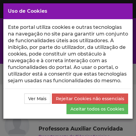
Saltar
para
MENU
Uso de Cookies
o
Conteúdo
Principal
Este portal utiliza cookies e outras tecnologias
na navegação no site para garantir um conjunto
de funcionalidades úteis aos utilizadores. A
inibição, por parte do utilizador, da utilização de
A excelência da investigação e ciência no Iscte
cookies, pode constituir um obstáculo à
navegação e à correta interação com as
funcionalidades do portal. Ao usar o portal, o
Search Button
utilizador está a consentir que estas tecnologias
sejam usadas nas funcionalidades do mesmo.
Ciência_Iscte
Autores
Maria Fonseca
Produções
Ver Mais
Rejeitar Cookies não essenciais
Científicas e Citações
Aceitar todos os Cookies
Maria Fonseca
Professora Auxiliar Convidada