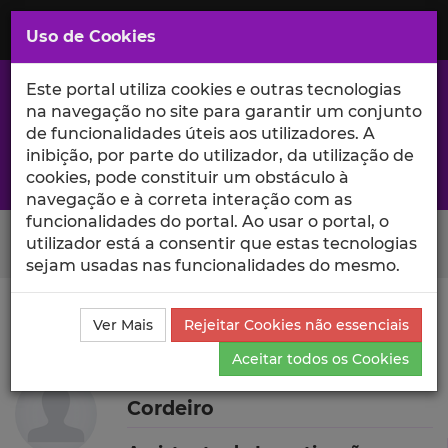
Saltar
para
MENU
Uso de Cookies
o
Conteúdo
Principal
Este portal utiliza cookies e outras tecnologias
na navegação no site para garantir um conjunto
de funcionalidades úteis aos utilizadores. A
inibição, por parte do utilizador, da utilização de
A excelência da investigação e ciência no Iscte
cookies, pode constituir um obstáculo à
navegação e à correta interação com as
funcionalidades do portal. Ao usar o portal, o
Search Button
utilizador está a consentir que estas tecnologias
sejam usadas nas funcionalidades do mesmo.
Ciência_Iscte
Autores
Maria Manuela Santos
Ver Mais
Rejeitar Cookies não essenciais
Mendes Cordeiro
Currículo
Aceitar todos os Cookies
Maria Manuela Santos Mendes
Cordeiro