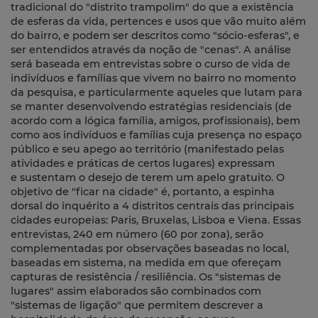
tradicional do "distrito trampolim" do que a existência
de esferas da vida, pertences e usos que vão muito além
do bairro, e podem ser descritos como "sócio-esferas", e
ser entendidos através da noção de "cenas". A análise
será baseada em entrevistas sobre o curso de vida de
indivíduos e famílias que vivem no bairro no momento
da pesquisa, e particularmente aqueles que lutam para
se manter desenvolvendo estratégias residenciais (de
acordo com a lógica família, amigos, profissionais), bem
como aos indivíduos e famílias cuja presença no espaço
público e seu apego ao território (manifestado pelas
atividades e práticas de certos lugares) expressam
e sustentam o desejo de terem um apelo gratuito. O
objetivo de "ficar na cidade" é, portanto, a espinha
dorsal do inquérito a 4 distritos centrais das principais
cidades europeias: Paris, Bruxelas, Lisboa e Viena. Essas
entrevistas, 240 em número (60 por zona), serão
complementadas por observações baseadas no local,
baseadas em sistema, na medida em que ofereçam
capturas de resistência / resiliência. Os "sistemas de
lugares" assim elaborados são combinados com
"sistemas de ligação" que permitem descrever a