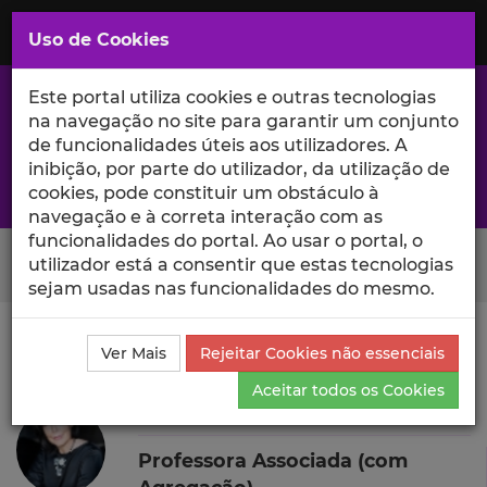
Saltar
para
MENU
Uso de Cookies
o
Conteúdo
Principal
Este portal utiliza cookies e outras tecnologias
na navegação no site para garantir um conjunto
de funcionalidades úteis aos utilizadores. A
inibição, por parte do utilizador, da utilização de
A excelência da investigação e ciência no Iscte
cookies, pode constituir um obstáculo à
navegação e à correta interação com as
funcionalidades do portal. Ao usar o portal, o
Search Button
utilizador está a consentir que estas tecnologias
sejam usadas nas funcionalidades do mesmo.
Ciência_Iscte
Autores
Teresa Costa Pinto
Projetos
Ver Mais
Rejeitar Cookies não essenciais
de Investigação
Aceitar todos os Cookies
Teresa Costa Pinto
Professora Associada (com