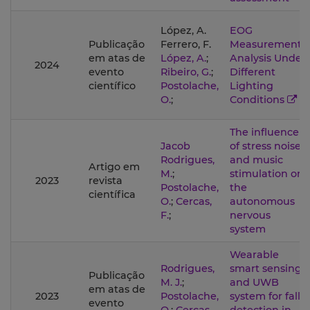
López, A.
EOG
Publicação
Ferrero, F.
Measurement
em atas de
López, A.
;
Analysis Under
2024
evento
Ribeiro, G.
;
Different
científico
Postolache,
Lighting
O.
;
Conditions
The influence
Jacob
of stress noise
Rodrigues,
and music
Artigo em
M.
;
stimulation on
2023
revista
Postolache,
the
científica
O.
;
Cercas,
autonomous
F.
;
nervous
system
Wearable
Rodrigues,
smart sensing
Publicação
M. J.
;
and UWB
em atas de
2023
Postolache,
system for fall
evento