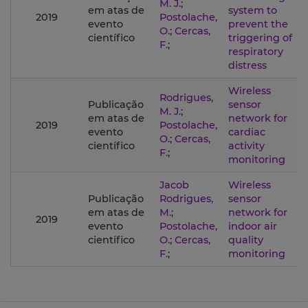
M. J.
;
em atas de
system to
2019
Postolache,
evento
prevent the
O.
;
Cercas,
científico
triggering of
F.
;
respiratory
distress
Wireless
Rodrigues,
Publicação
sensor
M. J.
;
em atas de
network for
2019
Postolache,
evento
cardiac
O.
;
Cercas,
científico
activity
F.
;
monitoring
Jacob
Wireless
Publicação
Rodrigues,
sensor
em atas de
M.
;
network for
2019
evento
Postolache,
indoor air
científico
O.
;
Cercas,
quality
F.
;
monitoring