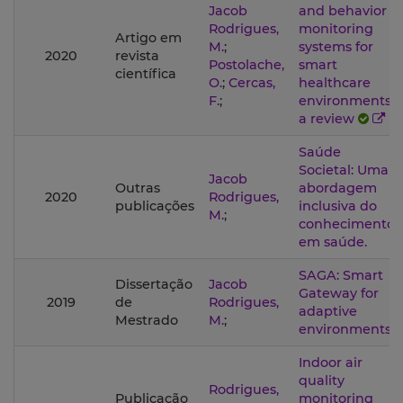
Jacob
and behavior
Rodrigues,
monitoring
Artigo em
M.
;
systems for
2020
revista
Postolache,
smart
científica
O.
;
Cercas,
healthcare
F.
;
environments:
a review
Saúde
Societal: Uma
Jacob
Outras
abordagem
2020
Rodrigues,
publicações
inclusiva do
M.
;
conhecimento
em saúde.
SAGA: Smart
Dissertação
Jacob
Gateway for
2019
de
Rodrigues,
adaptive
Mestrado
M.
;
environments
Indoor air
quality
Rodrigues,
Publicação
monitoring