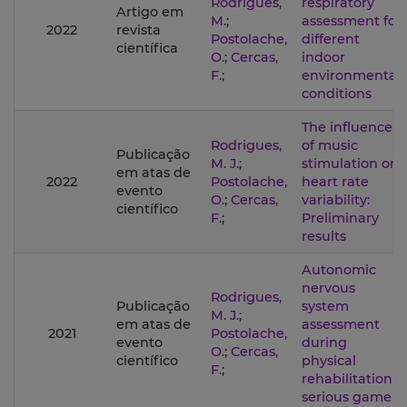
Rodrigues,
respiratory
Artigo em
M.
;
assessment for
2022
revista
Postolache,
different
científica
O.
;
Cercas,
indoor
F.
;
environmental
conditions
The influence
Rodrigues,
of music
Publicação
M. J.
;
stimulation on
em atas de
2022
Postolache,
heart rate
evento
O.
;
Cercas,
variability:
científico
F.
;
Preliminary
results
Autonomic
nervous
Rodrigues,
Publicação
system
M. J.
;
em atas de
assessment
2021
Postolache,
evento
during
O.
;
Cercas,
científico
physical
F.
;
rehabilitation
serious game