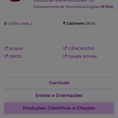
Instituto de Telecomunicações - IUL
Departamento de Tecnologias Digitais
(ETDA)
Gabinete
D6.10
[ VER E-MAIL ]
Scopus
CIÊNCIAVITAE
ORCID
Google Scholar
Currículo
Ensino e Orientações
Produções Científicas e Citações