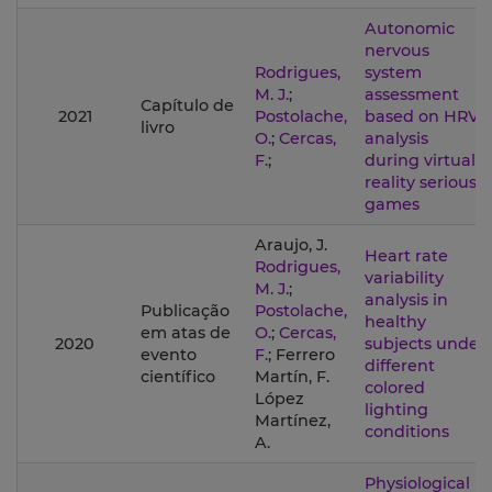
Autonomic
nervous
Rodrigues,
system
M. J.
;
assessment
Capítulo de
2021
Postolache,
based on HRV
livro
O.
;
Cercas,
analysis
F.
;
during virtual
reality serious
games
Araujo, J.
Heart rate
Rodrigues,
variability
M. J.
;
analysis in
Publicação
Postolache,
healthy
em atas de
O.
;
Cercas,
2020
subjects under
evento
F.
; Ferrero
different
científico
Martín, F.
colored
López
lighting
Martínez,
conditions
A.
Physiological