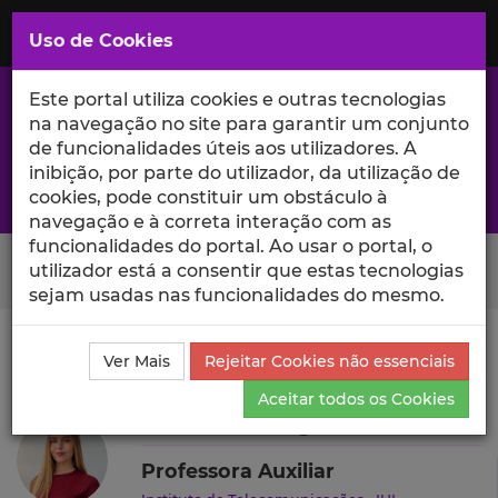
Saltar
para
MENU
Uso de Cookies
o
Conteúdo
Principal
Este portal utiliza cookies e outras tecnologias
na navegação no site para garantir um conjunto
de funcionalidades úteis aos utilizadores. A
inibição, por parte do utilizador, da utilização de
A excelência da investigação e ciência no Iscte
cookies, pode constituir um obstáculo à
navegação e à correta interação com as
funcionalidades do portal. Ao usar o portal, o
Search Button
utilizador está a consentir que estas tecnologias
sejam usadas nas funcionalidades do mesmo.
Ciência_Iscte
Autores
Mariana Rodrigues
Ver Mais
Rejeitar Cookies não essenciais
Produções Científicas e Citações
Aceitar todos os Cookies
Mariana Rodrigues
Professora Auxiliar