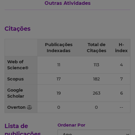
Outras Atividades
Citações
Publicações
Total de
H-
Indexadas
Citações
index
Web of
11
113
4
Science®
Scopus
17
182
7
Google
19
263
6
Scholar
Overton
0
0
--
Lista de
Ordenar Por
publicações