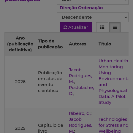
Direção Ordenação
Atualizar
Ano
Tipo de
(publicação
Autores
Título
publicação
definitiva)
Urban Health
Monitoring
Jacob
Publicação
Using
Rodrigues,
em atas de
Environmental
2026
M.
;
evento
and
Postolache,
científico
Physiological
O.
;
Data: A Pilot
Study
Ribeiro, G.
;
Jacob
Technologies
Capítulo de
Rodrigues,
for Stress and
2025
livro
M.
;
Wellbeing