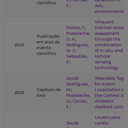
O.
;
Cercas,
detection in
científico
F.
;
AAL
environments
Vineyard
Felício, T.
;
thermal stress
Postolache,
assessment
Publicação
O. A.
;
through the
em atas de
2023
Rodrigues,
combination
evento
M. J.
;
of in-situ and
científico
Sebastião,
remote
P.
;
sensing
technology
Jacob
Wearable Tag
Rodrigues,
for Indoor
Capítulo de
M.
;
Localization in
2023
livro
Postolache,
the Context of
O.
;
Cercas,
Ambient
F.
;
Assisted Living
Unobtrusive
Jacob
cardio-