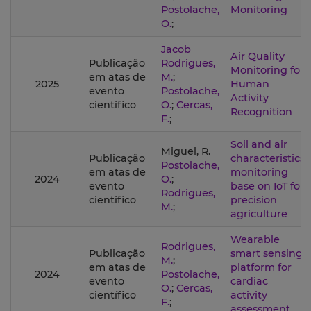
Postolache,
Monitoring
O.
;
Jacob
Air Quality
Publicação
Rodrigues,
Monitoring for
em atas de
M.
;
2025
Human
evento
Postolache,
Activity
científico
O.
;
Cercas,
Recognition
F.
;
Soil and air
Miguel, R.
Publicação
characteristics
Postolache,
em atas de
monitoring
2024
O.
;
evento
base on IoT for
Rodrigues,
científico
precision
M.
;
agriculture
Wearable
Rodrigues,
Publicação
smart sensing
M.
;
em atas de
platform for
2024
Postolache,
evento
cardiac
O.
;
Cercas,
científico
activity
F.
;
assessment