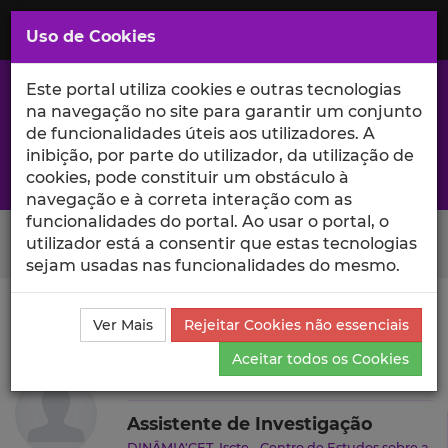
Saltar
para
MENU
Uso de Cookies
o
Conteúdo
Principal
Este portal utiliza cookies e outras tecnologias
na navegação no site para garantir um conjunto
de funcionalidades úteis aos utilizadores. A
inibição, por parte do utilizador, da utilização de
A excelência da investigação e ciência no Iscte
cookies, pode constituir um obstáculo à
navegação e à correta interação com as
funcionalidades do portal. Ao usar o portal, o
Search Button
utilizador está a consentir que estas tecnologias
sejam usadas nas funcionalidades do mesmo.
Ciência_Iscte
Autores
Marta Alexandra Vicente
Ver Mais
Rejeitar Cookies não essenciais
Produções Científicas e Citações
Aceitar todos os Cookies
Marta Alexandra Vicente
Assistente de Investigação
DINÂMIA'CET-Iscte - Centro de Estudos sobre a