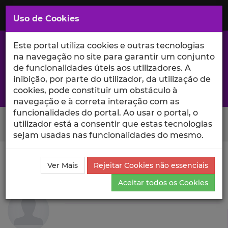
Saltar
para
MENU
Uso de Cookies
o
Conteúdo
Principal
Este portal utiliza cookies e outras tecnologias
na navegação no site para garantir um conjunto
de funcionalidades úteis aos utilizadores. A
inibição, por parte do utilizador, da utilização de
A excelência da investigação e ciência no Iscte
cookies, pode constituir um obstáculo à
navegação e à correta interação com as
funcionalidades do portal. Ao usar o portal, o
Search Button
utilizador está a consentir que estas tecnologias
sejam usadas nas funcionalidades do mesmo.
Ciência_Iscte
Autores
Marta Ferreira Martins
Ver Mais
Rejeitar Cookies não essenciais
Produções Científicas e Citações
Aceitar todos os Cookies
Marta Ferreira Martins