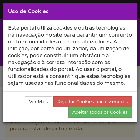
Saltar
para
MENU
Uso de Cookies
o
Conteúdo
Principal
Este portal utiliza cookies e outras tecnologias
na navegação no site para garantir um conjunto
de funcionalidades úteis aos utilizadores. A
inibição, por parte do utilizador, da utilização de
A excelência da investigação e ciência no Iscte
cookies, pode constituir um obstáculo à
navegação e à correta interação com as
funcionalidades do portal. Ao usar o portal, o
Search Button
utilizador está a consentir que estas tecnologias
sejam usadas nas funcionalidades do mesmo.
Ciência_Iscte
Autores
Nicole Fasel
Produções
Ver Mais
Rejeitar Cookies não essenciais
Científicas e Citações
Aceitar todos os Cookies
A informação contida neste perfil público
poderá estar desactualizada.