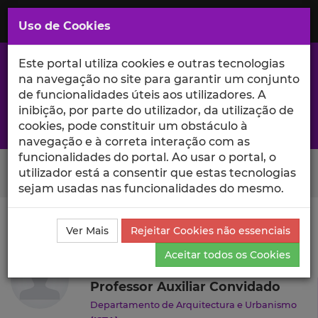
Saltar
para
MENU
Uso de Cookies
o
Conteúdo
Principal
Este portal utiliza cookies e outras tecnologias
na navegação no site para garantir um conjunto
de funcionalidades úteis aos utilizadores. A
inibição, por parte do utilizador, da utilização de
A excelência da investigação e ciência no Iscte
cookies, pode constituir um obstáculo à
navegação e à correta interação com as
funcionalidades do portal. Ao usar o portal, o
Search Button
utilizador está a consentir que estas tecnologias
sejam usadas nas funcionalidades do mesmo.
Ciência_Iscte
Autores
Nuno Caetano
Currículo
Ver Mais
Rejeitar Cookies não essenciais
Nuno Caetano
Aceitar todos os Cookies
Professor Auxiliar Convidado
Departamento de Arquitectura e Urbanismo