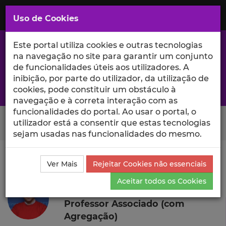
Saltar
para
MENU
Uso de Cookies
o
Conteúdo
Principal
Este portal utiliza cookies e outras tecnologias
na navegação no site para garantir um conjunto
de funcionalidades úteis aos utilizadores. A
inibição, por parte do utilizador, da utilização de
A excelência da investigação e ciência no Iscte
cookies, pode constituir um obstáculo à
navegação e à correta interação com as
funcionalidades do portal. Ao usar o portal, o
Search Button
utilizador está a consentir que estas tecnologias
sejam usadas nas funcionalidades do mesmo.
Ciência_Iscte
Autores
Nuno Crespo
Currículo
Ver Mais
Rejeitar Cookies não essenciais
Nuno Crespo
Aceitar todos os Cookies
Professor Associado (com
Agregação)