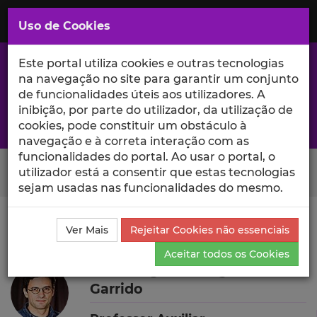
Saltar
para
MENU
Uso de Cookies
o
Conteúdo
Principal
Este portal utiliza cookies e outras tecnologias
na navegação no site para garantir um conjunto
de funcionalidades úteis aos utilizadores. A
inibição, por parte do utilizador, da utilização de
A excelência da investigação e ciência no Iscte
cookies, pode constituir um obstáculo à
navegação e à correta interação com as
funcionalidades do portal. Ao usar o portal, o
Search Button
utilizador está a consentir que estas tecnologias
sejam usadas nas funcionalidades do mesmo.
Ciência_Iscte
Autores
Nuno Miguel de Figueiredo
Ver Mais
Rejeitar Cookies não essenciais
Garrido
Currículo
Aceitar todos os Cookies
Nuno Miguel de Figueiredo
Garrido