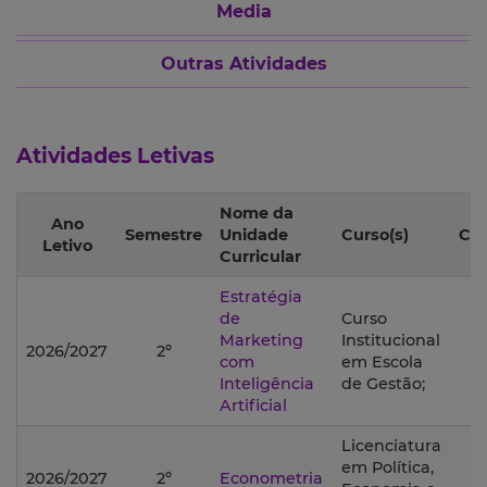
Media
Outras Atividades
Atividades Letivas
Nome da
Ano
Semestre
Unidade
Curso(s)
Co
Letivo
Curricular
Estratégia
de
Curso
Marketing
Institucional
2026/2027
2º
com
em Escola
Inteligência
de Gestão;
Artificial
Licenciatura
em Política,
2026/2027
2º
Econometria