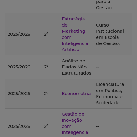
para a
Gestão;
Estratégia
de
Curso
Marketing
Institucional
2025/2026
2º
com
em Escola
Inteligência
de Gestão;
Artificial
Análise de
2025/2026
2º
Dados Não
--
Estruturados
Licenciatura
em Política,
2025/2026
2º
Econometria
Economia e
Sociedade;
Gestão de
Inovação
2025/2026
2º
com
--
Inteligência