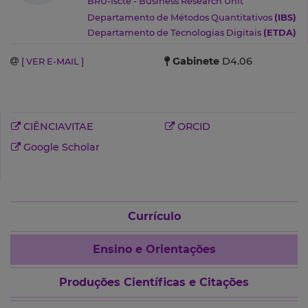
BRU-Iscte - Business Research Unit
Departamento de Métodos Quantitativos
(IBS)
Departamento de Tecnologias Digitais
(ETDA)
Gabinete
D4.06
[ VER E-MAIL ]
CIÊNCIAVITAE
ORCID
Google Scholar
Currículo
Ensino e Orientações
Produções Científicas e Citações