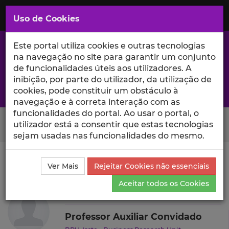
Saltar
para
MENU
Uso de Cookies
o
Conteúdo
Principal
Este portal utiliza cookies e outras tecnologias
na navegação no site para garantir um conjunto
de funcionalidades úteis aos utilizadores. A
inibição, por parte do utilizador, da utilização de
A excelência da investigação e ciência no Iscte
cookies, pode constituir um obstáculo à
navegação e à correta interação com as
funcionalidades do portal. Ao usar o portal, o
Search Button
utilizador está a consentir que estas tecnologias
sejam usadas nas funcionalidades do mesmo.
Ciência_Iscte
Autores
Nuno Santos
Ensino e
Ver Mais
Rejeitar Cookies não essenciais
Orientações
Aceitar todos os Cookies
Nuno Santos
Professor Auxiliar Convidado