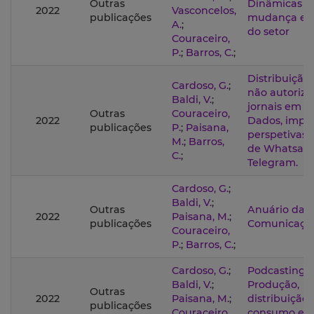
Outras
Dinâmicas d
2022
Vasconcelos,
publicações
mudança e e
A.
;
do setor
Couraceiro,
P.
;
Barros, C.
;
Distribuição 
Cardoso, G.
;
não autoriz
Baldi, V.
;
jornais em P
Outras
Couraceiro,
2022
Dados, impa
publicações
P.
;
Paisana,
perspetivas: 
M.
;
Barros,
de Whatsap
C.
;
Telegram.
Cardoso, G.
;
Baldi, V.
;
Outras
Anuário da
2022
Paisana, M.
;
publicações
Comunicação
Couraceiro,
P.
;
Barros, C.
;
Cardoso, G.
;
Podcasting –
Baldi, V.
;
Produção,
Outras
2022
Paisana, M.
;
distribuição 
publicações
Couraceiro,
consumo e