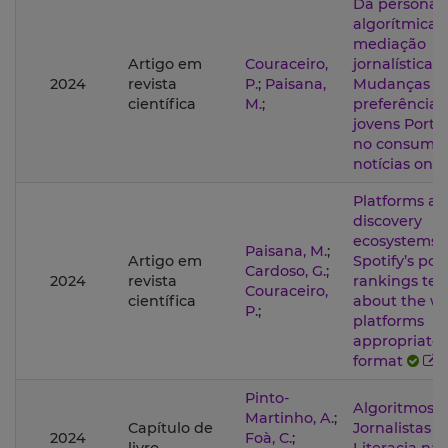
Da personal
algorítmica 
mediação
Artigo em
Couraceiro,
jornalística:
2024
revista
P.
;
Paisana,
Mudanças n
científica
M.
;
preferências
jovens Port
no consumo
notícias onl
Platforms as
discovery
ecosystems:
Paisana, M.
;
Artigo em
Spotify’s pod
Cardoso, G.
;
2024
revista
rankings tell
Couraceiro,
científica
about the w
P.
;
platforms
appropriate 
format
Pinto-
Algoritmos,
Martinho, A.
;
Capítulo de
Jornalistas e
2024
Foà, C.
;