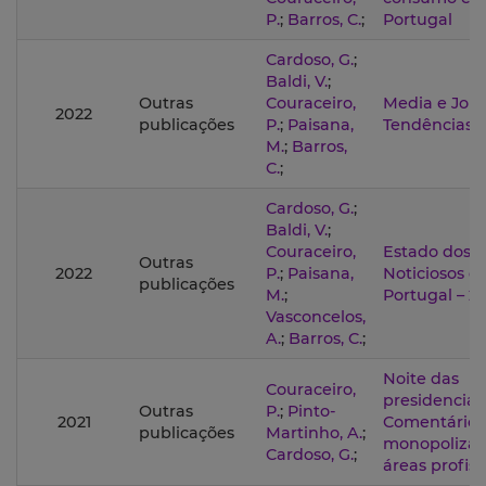
P.
;
Barros, C.
;
Portugal
Cardoso, G.
;
Baldi, V.
;
Outras
Couraceiro,
Media e Jorn
2022
publicações
P.
;
Paisana,
Tendências 
M.
;
Barros,
C.
;
Cardoso, G.
;
Baldi, V.
;
Couraceiro,
Estado dos 
Outras
2022
P.
;
Paisana,
Noticiosos 
publicações
M.
;
Portugal – 2
Vasconcelos,
A.
;
Barros, C.
;
Noite das
Couraceiro,
presidenciais
Outras
P.
;
Pinto-
2021
Comentário p
publicações
Martinho, A.
;
monopolizad
Cardoso, G.
;
áreas profiss