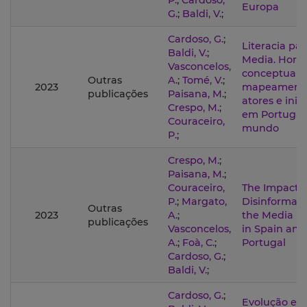
P.
;
Cardoso,
Europa
G.
;
Baldi, V.
;
Cardoso, G.
;
Literacia par
Baldi, V.
;
Media. Horiz
Vasconcelos,
conceptuais
Outras
A.
;
Tomé, V.
;
2023
mapeament
publicações
Paisana, M.
;
atores e inic
Crespo, M.
;
em Portugal
Couraceiro,
mundo
P.
;
Crespo, M.
;
Paisana, M.
;
Couraceiro,
The Impact o
P.
;
Margato,
Disinformati
Outras
2023
A.
;
the Media In
publicações
Vasconcelos,
in Spain and
A.
;
Foà, C.
;
Portugal
Cardoso, G.
;
Baldi, V.
;
Cardoso, G.
;
Evolução e e