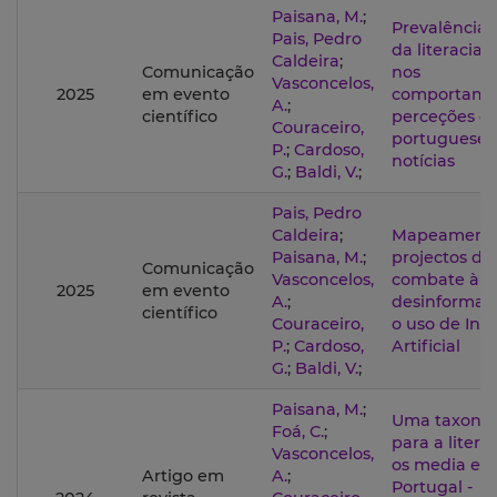
Paisana, M.
;
Prevalência e
Pais, Pedro
da literacia 
Caldeira
;
Comunicação
nos
Vasconcelos,
2025
em evento
comportame
A.
;
científico
perceções d
Couraceiro,
portugueses 
P.
;
Cardoso,
notícias
G.
;
Baldi, V.
;
Pais, Pedro
Caldeira
;
Mapeamento
Paisana, M.
;
projectos de
Comunicação
Vasconcelos,
combate à
2025
em evento
A.
;
desinformaç
científico
Couraceiro,
o uso de Inte
P.
;
Cardoso,
Artificial
G.
;
Baldi, V.
;
Paisana, M.
;
Uma taxono
Foá, C.
;
para a litera
Vasconcelos,
os media em
Artigo em
A.
;
Portugal -