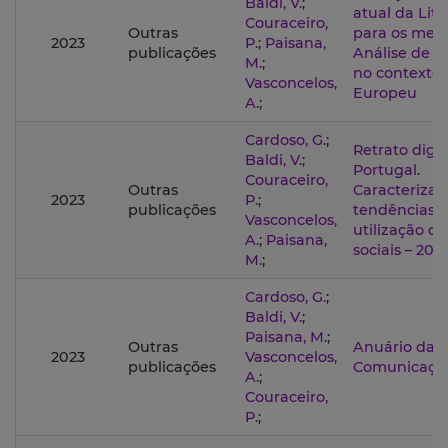
Baldi, V.
;
atual da Lite
Couraceiro,
Outras
para os medi
2023
P.
;
Paisana,
publicações
Análise de P
M.
;
no contexto
Vasconcelos,
Europeu
A.
;
Cardoso, G.
;
Retrato digit
Baldi, V.
;
Portugal.
Couraceiro,
Outras
Caracterizaç
2023
P.
;
publicações
tendências 
Vasconcelos,
utilização da
A.
;
Paisana,
sociais – 201
M.
;
Cardoso, G.
;
Baldi, V.
;
Paisana, M.
;
Outras
Anuário da
2023
Vasconcelos,
publicações
Comunicaçã
A.
;
Couraceiro,
P.
;