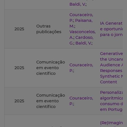
Baldi, V.
;
Couraceiro,
P.
;
Paisana,
IA Generativa
Outras
M.
;
2025
e oportunid
publicações
Vasconcelos,
para o jorna
A.
;
Cardoso,
G.
;
Baldi, V.
;
Generative A
the Uncanny 
Comunicação
Couraceiro,
Audience Aff
2025
em evento
P.
;
Responses t
científico
Synthetic N
Content
Personaliza
Comunicação
Couraceiro,
algorítmica 
2025
em evento
P.
;
consumo de 
científico
em Portugal
(Re)Imagini