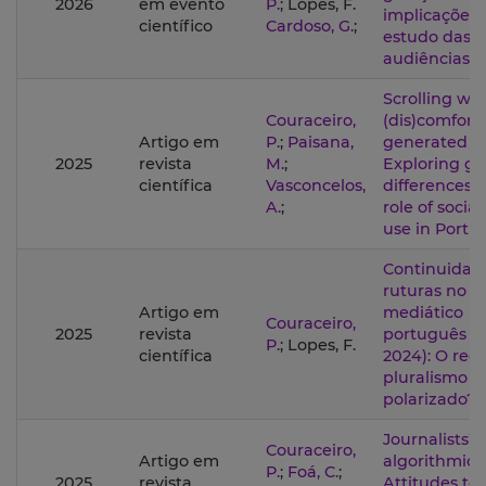
2026
em evento
P.
; Lopes, F.
implicações 
científico
Cardoso, G.
;
estudo das
audiências
Scrolling wit
Couraceiro,
(dis)comfort 
Artigo em
P.
;
Paisana,
generated n
2025
revista
M.
;
Exploring g
científica
Vasconcelos,
differences 
A.
;
role of socia
use in Portu
Continuidad
ruturas no s
Artigo em
mediático
Couraceiro,
2025
revista
português (1
P.
; Lopes, F.
científica
2024): O reg
pluralismo
polarizado?
Journalists’
Couraceiro,
Artigo em
algorithmic l
P.
;
Foá, C.
;
2025
revista
Attitudes to