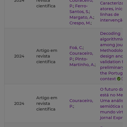
2024
revista
Couraceiro,
Caracterizaç
científica
P.
;
Ferro-
atores, inicia
Santos, S.
;
linhas de
Margato, A.
;
intervenção
Crespo, M.
;
Decoding
algorithmic l
among journa
Foá, C.
;
Artigo em
Methodologic
Couraceiro,
2024
revista
design and
P.
;
Pinto-
científica
validation fo
Martinho, A.
;
preliminary 
the Portugu
context
O futuro das 
está no Meta
Artigo em
Couraceiro,
Uma análise
2024
revista
P.
;
semiótica so
científica
mundo virtu
jornal Expre