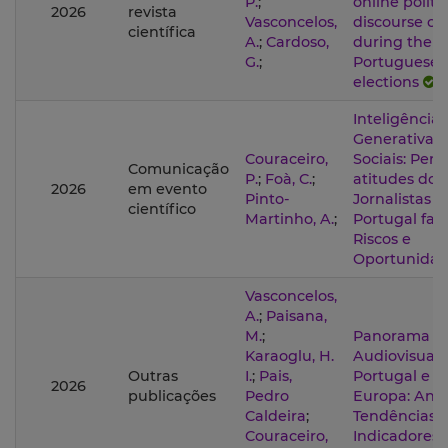
P.
;
online politic
2026
revista
Vasconcelos,
discourse on
científica
A.
;
Cardoso,
during the 2
G.
;
Portuguese
elections
Inteligência A
Generativa 
Couraceiro,
Sociais: Perc
Comunicação
P.
;
Foà, C.
;
atitudes dos
2026
em evento
Pinto-
Jornalistas 
científico
Martinho, A.
;
Portugal fac
Riscos e
Oportunidad
Vasconcelos,
A.
;
Paisana,
M.
;
Panorama do
Karaoglu, H.
Audiovisual
Outras
I.
;
Pais,
Portugal e n
2026
publicações
Pedro
Europa: Anál
Caldeira
;
Tendências 
Couraceiro,
Indicadores