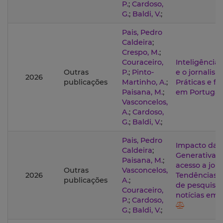
P.
;
Cardoso,
G.
;
Baldi, V.
;
Pais, Pedro
Caldeira
;
Crespo, M.
;
Couraceiro,
Inteligência a
Outras
P.
;
Pinto-
e o jornalism
2026
publicações
Martinho, A.
;
Práticas e f
Paisana, M.
;
em Portuga
Vasconcelos,
A.
;
Cardoso,
G.
;
Baldi, V.
;
Pais, Pedro
Impacto da 
Caldeira
;
Generativa 
Paisana, M.
;
acesso a jorn
Outras
Vasconcelos,
2026
Tendências e
publicações
A.
;
de pesquisa
Couraceiro,
notícias em 
P.
;
Cardoso,
G.
;
Baldi, V.
;