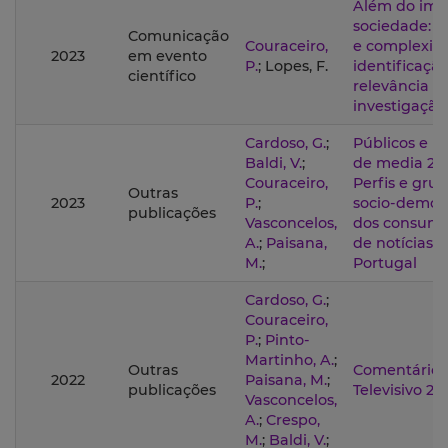
Além do imp
sociedade: d
Comunicação
Couraceiro,
e complexid
2023
em evento
P.
; Lopes, F.
identificaçã
científico
relevância so
investigação
Cardoso, G.
;
Públicos e 
Baldi, V.
;
de media 20
Couraceiro,
Perfis e gru
Outras
2023
P.
;
socio-demog
publicações
Vasconcelos,
dos consumi
A.
;
Paisana,
de notícias 
M.
;
Portugal
Cardoso, G.
;
Couraceiro,
P.
;
Pinto-
Martinho, A.
;
Outras
Comentário P
2022
Paisana, M.
;
publicações
Televisivo 20
Vasconcelos,
A.
;
Crespo,
M.
;
Baldi, V.
;