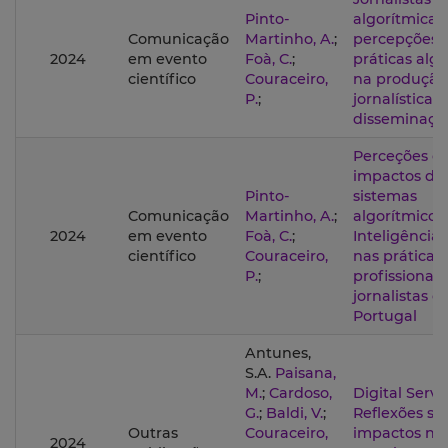
Pinto-
algorítmica:
Comunicação
Martinho, A.
;
percepções 
2024
em evento
Foà, C.
;
práticas alg
científico
Couraceiro,
na produção
P.
;
jornalística e
disseminação
Perceções e
impactos do
Pinto-
sistemas
Comunicação
Martinho, A.
;
algorítmicos
2024
em evento
Foà, C.
;
Inteligência A
científico
Couraceiro,
nas práticas
P.
;
profissionais
jornalistas 
Portugal
Antunes,
S.A.
Paisana,
M.
;
Cardoso,
Digital Servi
G.
;
Baldi, V.
;
Reflexões so
Outras
Couraceiro,
impactos no
2024