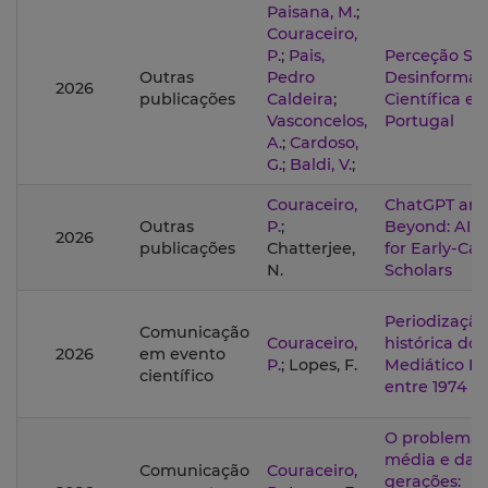
Paisana, M.
;
Couraceiro,
P.
;
Pais,
Perceção Soc
Outras
Pedro
Desinformaç
2026
publicações
Caldeira
;
Científica e
Vasconcelos,
Portugal
A.
;
Cardoso,
G.
;
Baldi, V.
;
Couraceiro,
ChatGPT an
Outras
P.
;
Beyond: AI L
2026
publicações
Chatterjee,
for Early-Car
N.
Scholars
Periodização
Comunicação
Couraceiro,
histórica do
2026
em evento
P.
; Lopes, F.
Mediático P
científico
entre 1974 e
O problema 
média e das
Comunicação
Couraceiro,
gerações: