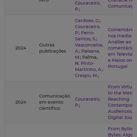
livro
Literacia na
Couraceiro,
Comunicaçã
P.
;
Cardoso, G.
;
Couraceiro,
Comentário p
P.
;
Ferro-
nos media 20
Santos, S.
;
Análise ao
Outras
Vasconcelos,
2024
comentário p
publicações
A.
;
Paisana,
em Televisão
M.
; Palma,
e Meios onli
N.
Pinto-
Portugal
Martinho, A.
;
Crespo, M.
;
From Virtual
to the Metav
Comunicação
Couraceiro,
Reaching
2024
em evento
P.
;
Contempora
científico
Audiences t
Digital Jour
From Bylines
Bytes: Algor