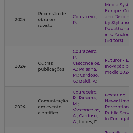
Media Syste
Europe: Cont
Recensão de
Couraceiro,
and Disconti
2024
obra em
P.
;
by Stylianos
revista
Papathanass
and Andrea 
(Editors)
Couraceiro,
P.
;
Futuros - Ei
Outras
Vasconcelos,
2024
Inovação par
publicações
A.
;
Paisana,
media 2024/
M.
;
Cardoso,
G.
;
Baldi, V.
;
Couraceiro,
Fostering Tru
P.
;
Paisana,
Comunicação
News: Unveil
M.
;
2024
em evento
Perceptions 
Vasconcelos,
científico
Public Servi
A.
;
Cardoso,
in Portugal
G.
; Lopes, F.
Jornalistas e 