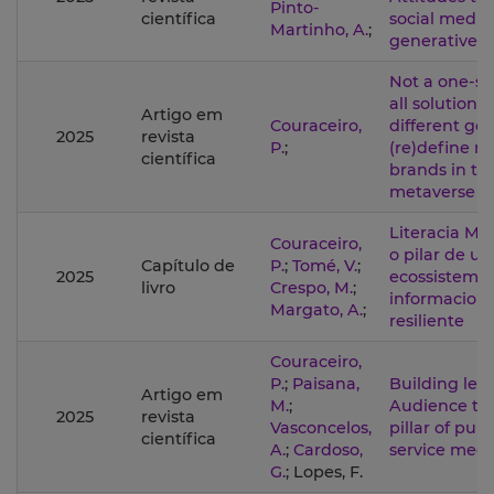
Pinto-
científica
social media
Martinho, A.
;
generative 
Not a one-siz
all solution:
Artigo em
Couraceiro,
different goa
2025
revista
P.
;
(re)define m
científica
brands in th
metaverse
Literacia Med
Couraceiro,
o pilar de u
Capítulo de
P.
;
Tomé, V.
;
2025
ecossistema
livro
Crespo, M.
;
informaciona
Margato, A.
;
resiliente
Couraceiro,
P.
;
Paisana,
Building leg
Artigo em
M.
;
Audience tru
2025
revista
Vasconcelos,
pillar of publ
científica
A.
;
Cardoso,
service medi
G.
; Lopes, F.