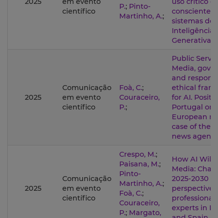
2025
em evento
uso crítico e
P.
;
Pinto-
científico
consciente 
Martinho, A.
;
sistemas de
Inteligência A
Generativa
Public Servi
Media, gove
and responsi
Comunicação
Foà, C.
;
ethical fra
2025
em evento
Couraceiro,
for AI. Posit
científico
P.
;
Portugal on 
European ma
case of the 
news agenc
Crespo, M.
;
How AI Will 
Paisana, M.
;
Media: Chal
Pinto-
Comunicação
2025-2030 A
Martinho, A.
;
2025
em evento
perspective 
Foà, C.
;
científico
professional
Couraceiro,
experts in P
P.
;
Margato,
and Spain