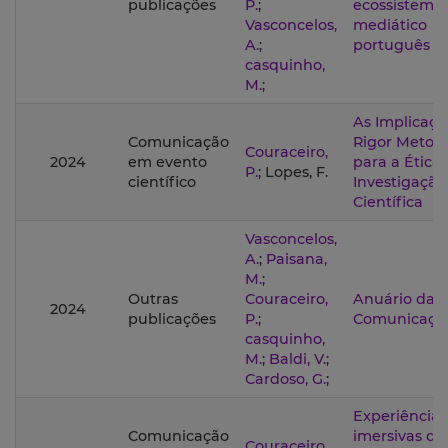
publicações
P.
;
ecossistema
Vasconcelos,
mediático
A.
;
português
casquinho,
M.
;
As Implicaçõ
Comunicação
Rigor Metod
Couraceiro,
2024
em evento
para a Ética
P.
; Lopes, F.
científico
Investigação
Científica
Vasconcelos,
A.
;
Paisana,
M.
;
Outras
Couraceiro,
Anuário da
2024
publicações
P.
;
Comunicaçã
casquinho,
M.
;
Baldi, V.
;
Cardoso, G.
;
Experiências
Comunicação
imersivas do
Couraceiro,