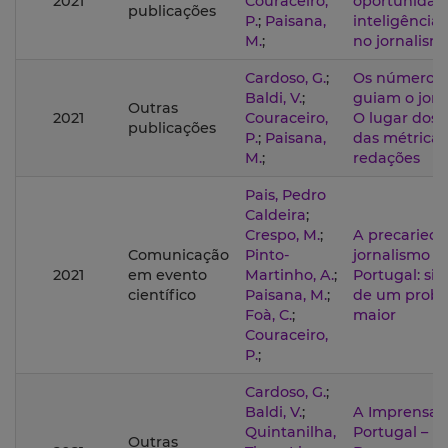
2021
Couraceiro,
oportunidad
publicações
P.
;
Paisana,
inteligência a
M.
;
no jornalism
Cardoso, G.
;
Os números
Baldi, V.
;
guiam o jorn
Outras
2021
Couraceiro,
O lugar dos 
publicações
P.
;
Paisana,
das métricas
M.
;
redações
Pais, Pedro
Caldeira
;
Crespo, M.
;
A precaried
Comunicação
Pinto-
jornalismo 
2021
em evento
Martinho, A.
;
Portugal: si
científico
Paisana, M.
;
de um prob
Foà, C.
;
maior
Couraceiro,
P.
;
Cardoso, G.
;
Baldi, V.
;
A Imprensa
Quintanilha,
Portugal –
Outras