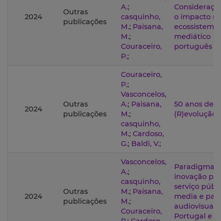
A.
;
Consideraçõ
Outras
2024
casquinho,
o impacto n
publicações
M.
;
Paisana,
ecossistema
M.
;
mediático
Couraceiro,
português
P.
;
Couraceiro,
P.
;
Vasconcelos,
Outras
A.
;
Paisana,
50 anos de
2024
publicações
M.
;
(R)evolução
casquinho,
M.
;
Cardoso,
G.
;
Baldi, V.
;
Vasconcelos,
Paradigmas 
A.
;
inovação par
casquinho,
serviço públ
Outras
M.
;
Paisana,
2024
media e par
publicações
M.
;
audiovisual
Couraceiro,
Portugal e n