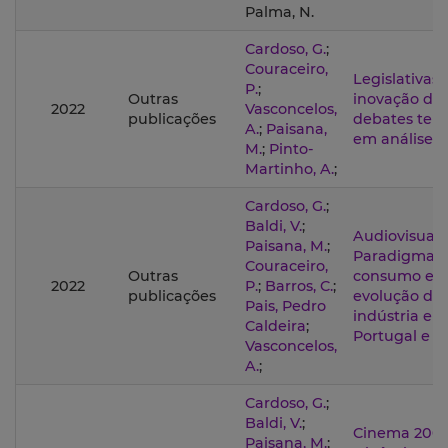
Palma, N.
Cardoso, G.
;
Couraceiro,
Legislativas 
P.
;
Outras
inovação do
2022
Vasconcelos,
publicações
debates tele
A.
;
Paisana,
em análise
M.
;
Pinto-
Martinho, A.
;
Cardoso, G.
;
Baldi, V.
;
Audiovisual 
Paisana, M.
;
Paradigmas 
Couraceiro,
Outras
consumo e 
2022
P.
;
Barros, C.
;
publicações
evolução da
Pais, Pedro
indústria em
Caldeira
;
Portugal e 
Vasconcelos,
A.
;
Cardoso, G.
;
Baldi, V.
;
Cinema 2004
Paisana, M.
;