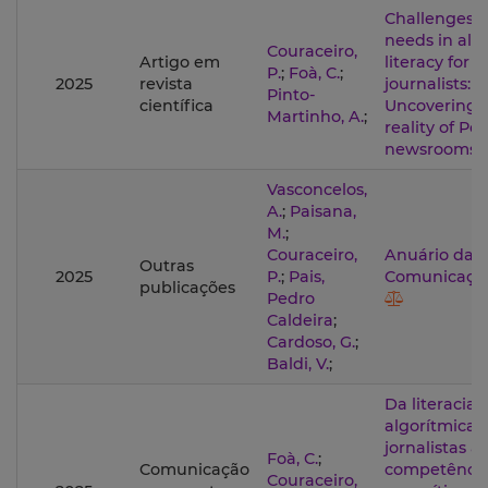
Challenges 
needs in alg
Couraceiro,
Artigo em
literacy for
P.
;
Foà, C.
;
2025
revista
journalists:
Pinto-
científica
Uncovering 
Martinho, A.
;
reality of P
newsrooms
Vasconcelos,
A.
;
Paisana,
M.
;
Couraceiro,
Anuário da
Outras
2025
P.
;
Pais,
Comunicaçã
publicações
Pedro
Caldeira
;
Cardoso, G.
;
Baldi, V.
;
Da literacia
algorítmica 
jornalistas às
Foà, C.
;
Comunicação
competência
Couraceiro,