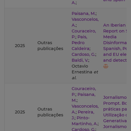
A.
;
Paisana, M.
;
Vasconcelos,
A.
;
An Iberian O
Couraceiro,
Report on So
P.
;
Pais,
Media
Outras
Pedro
Disinformati
2025
publicações
Caldeira
;
Spanish, Po
Cardoso, G.
;
and EU elect
Baldi, V.
;
and detectio
Octavio
Ernestina
et
al.
Couraceiro,
P.
;
Paisana,
Jornalismo 
M.
;
Prompt. Boa
Vasconcelos,
Outras
práticas par
2025
A.
;
Pereira,
publicações
Utilização de
J.
;
Pinto-
Generativa 
Martinho, A.
;
Jornalismo
Cardoso, G.
;