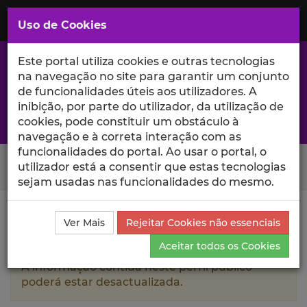
Saltar
para
MENU
Uso de Cookies
o
Conteúdo
Principal
Este portal utiliza cookies e outras tecnologias
na navegação no site para garantir um conjunto
de funcionalidades úteis aos utilizadores. A
inibição, por parte do utilizador, da utilização de
A excelência da investigação e ciência no Iscte
cookies, pode constituir um obstáculo à
navegação e à correta interação com as
funcionalidades do portal. Ao usar o portal, o
Search Button
utilizador está a consentir que estas tecnologias
sejam usadas nas funcionalidades do mesmo.
Ciência_Iscte
Autores
Paulo Couraceiro
Ver Mais
Rejeitar Cookies não essenciais
Produções Científicas e Citações
Aceitar todos os Cookies
A informação contida neste perfil público
poderá estar desactualizada.