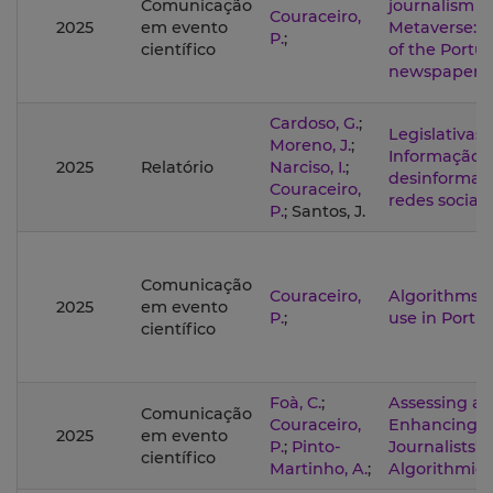
Comunicação
journalism i
Couraceiro,
2025
em evento
Metaverse: T
P.
;
científico
of the Portu
newspaper E
Cardoso, G.
;
Legislativas 
Moreno, J.
;
Informação 
2025
Relatório
Narciso, I.
;
desinformaç
Couraceiro,
redes sociai
P.
; Santos, J.
Comunicação
Couraceiro,
Algorithms 
2025
em evento
P.
;
use in Portu
científico
Foà, C.
;
Assessing a
Comunicação
Couraceiro,
Enhancing
2025
em evento
P.
;
Pinto-
Journalists'
científico
Martinho, A.
;
Algorithmic