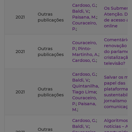
Cardoso, G.
;
Os Submerc
Baldi, V.
;
Outras
Atenção. Di
2021
Paisana, M.
;
publicações
de acesso a n
Couraceiro,
online
P.
;
Comentário p
Couraceiro,
renovação po
Outras
P.
;
Pinto-
2021
do parlamen
publicações
Martinho, A.
;
cristalização
Cardoso, G.
;
televisão?
Cardoso, G.
;
Salvar os me
Baldi, V.
;
papel das
Quintanilha,
Outras
plataformas
2021
Tiago Lima
;
publicações
sustentabili
Couraceiro,
jornalismo e
P.
;
Paisana,
comunicação
M.
;
Cardoso, G.
;
Algoritmos e
Baldi, V.
;
notícias – A
Outras