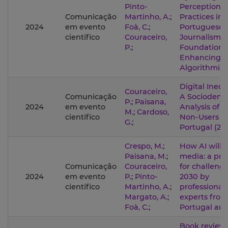
Pinto-
Perceptions
Comunicação
Martinho, A.
;
Practices in
2024
em evento
Foà, C.
;
Portuguese
científico
Couraceiro,
Journalism a
P.
;
Foundation f
Enhancing I
Algorithmic 
Digital Inequa
Couraceiro,
Comunicação
A Sociodemo
P.
;
Paisana,
2024
em evento
Analysis of I
M.
;
Cardoso,
científico
Non-Users in
G.
;
Portugal (20
Crespo, M.
;
How AI will 
Paisana, M.
;
media: a pro
Comunicação
Couraceiro,
for challeng
2024
em evento
P.
;
Pinto-
2030 by
científico
Martinho, A.
;
professional
Margato, A.
;
experts from
Foà, C.
;
Portugal an
Book review: