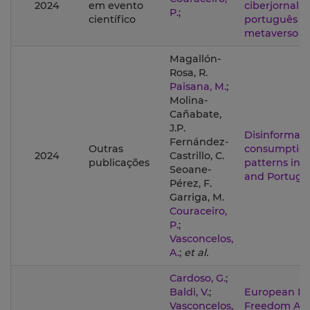
2024
em evento
ciberjornali
P.
;
científico
português n
metaverso
Magallón-
Rosa, R.
Paisana, M.
;
Molina-
Cañabate,
J.P.
Disinformati
Fernández-
Outras
consumptio
2024
Castrillo, C.
publicações
patterns in 
Seoane-
and Portuga
Pérez, F.
Garriga, M.
Couraceiro,
P.
;
Vasconcelos,
A.
;
et al.
Cardoso, G.
;
Baldi, V.
;
European M
Vasconcelos,
Freedom Act