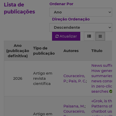
Lista de
Ordenar Por
publicações
Direção Ordenação
Atualizar
Ano
Tipo de
(publicação
Autores
Título
publicação
definitiva)
News suffici
How generat
Artigo em
Couraceiro,
summaries r
2026
revista
P.
;
Pais, P. C.
;
news consu
científica
in zero-click
searches
«Grok, is this
Paisana, M.
;
Patterns of A
Couraceiro,
chatbot use 
Artigo em