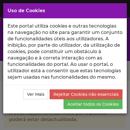
Saltar
para
MENU
Uso de Cookies
o
Conteúdo
Principal
Este portal utiliza cookies e outras tecnologias
na navegação no site para garantir um conjunto
de funcionalidades úteis aos utilizadores. A
inibição, por parte do utilizador, da utilização de
A excelência da investigação e ciência no Iscte
cookies, pode constituir um obstáculo à
navegação e à correta interação com as
funcionalidades do portal. Ao usar o portal, o
Search Button
utilizador está a consentir que estas tecnologias
sejam usadas nas funcionalidades do mesmo.
Ciência_Iscte
Autores
Pedro Daniel Torres
Ver Mais
Rejeitar Cookies não essenciais
Figueiredo
Currículo
Aceitar todos os Cookies
A informação contida neste perfil público
poderá estar desactualizada.