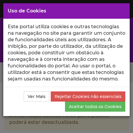
Saltar
para
MENU
Uso de Cookies
o
Conteúdo
Principal
Este portal utiliza cookies e outras tecnologias
na navegação no site para garantir um conjunto
de funcionalidades úteis aos utilizadores. A
inibição, por parte do utilizador, da utilização de
A excelência da investigação e ciência no Iscte
cookies, pode constituir um obstáculo à
navegação e à correta interação com as
funcionalidades do portal. Ao usar o portal, o
Search Button
utilizador está a consentir que estas tecnologias
sejam usadas nas funcionalidades do mesmo.
Ciência_Iscte
Autores
Pedro Ricardo Peres
Ver Mais
Rejeitar Cookies não essenciais
Rodrigues
Projetos de Investigação
Aceitar todos os Cookies
A informação contida neste perfil público
poderá estar desactualizada.