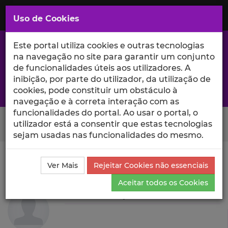
Saltar
para
MENU
Uso de Cookies
o
Conteúdo
Principal
Este portal utiliza cookies e outras tecnologias
na navegação no site para garantir um conjunto
de funcionalidades úteis aos utilizadores. A
inibição, por parte do utilizador, da utilização de
A excelência da investigação e ciência no Iscte
cookies, pode constituir um obstáculo à
navegação e à correta interação com as
funcionalidades do portal. Ao usar o portal, o
Search Button
utilizador está a consentir que estas tecnologias
sejam usadas nas funcionalidades do mesmo.
Ciência_Iscte
Autores
Ramna Maqsood
Ver Mais
Rejeitar Cookies não essenciais
Produções Científicas e Citações
Aceitar todos os Cookies
Ramna Maqsood