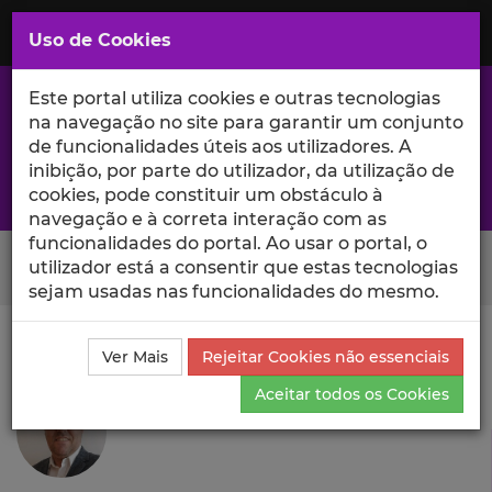
Saltar
para
MENU
Uso de Cookies
o
Conteúdo
Principal
Este portal utiliza cookies e outras tecnologias
na navegação no site para garantir um conjunto
de funcionalidades úteis aos utilizadores. A
inibição, por parte do utilizador, da utilização de
A excelência da investigação e ciência no Iscte
cookies, pode constituir um obstáculo à
navegação e à correta interação com as
funcionalidades do portal. Ao usar o portal, o
Search Button
utilizador está a consentir que estas tecnologias
sejam usadas nas funcionalidades do mesmo.
Ciência_Iscte
Autores
Raul Oliva
Currículo
Ver Mais
Rejeitar Cookies não essenciais
Raul Oliva
Aceitar todos os Cookies