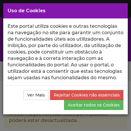
Saltar
para
MENU
Uso de Cookies
o
Conteúdo
Principal
Este portal utiliza cookies e outras tecnologias
na navegação no site para garantir um conjunto
de funcionalidades úteis aos utilizadores. A
inibição, por parte do utilizador, da utilização de
A excelência da investigação e ciência no Iscte
cookies, pode constituir um obstáculo à
navegação e à correta interação com as
funcionalidades do portal. Ao usar o portal, o
Search Button
utilizador está a consentir que estas tecnologias
sejam usadas nas funcionalidades do mesmo.
Ciência_Iscte
Autores
Rebekah 0'Rourke
Ver Mais
Rejeitar Cookies não essenciais
Currículo
Aceitar todos os Cookies
A informação contida neste perfil público
poderá estar desactualizada.