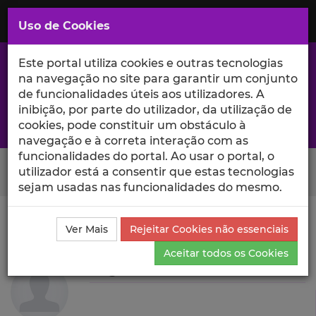
Saltar
para
MENU
Uso de Cookies
o
Conteúdo
Principal
Este portal utiliza cookies e outras tecnologias
na navegação no site para garantir um conjunto
de funcionalidades úteis aos utilizadores. A
inibição, por parte do utilizador, da utilização de
A excelência da investigação e ciência no Iscte
cookies, pode constituir um obstáculo à
navegação e à correta interação com as
funcionalidades do portal. Ao usar o portal, o
Search Button
utilizador está a consentir que estas tecnologias
sejam usadas nas funcionalidades do mesmo.
Ciência_Iscte
Autores
Regina Abreu
Produções
Ver Mais
Rejeitar Cookies não essenciais
Científicas e Citações
Aceitar todos os Cookies
Regina Abreu