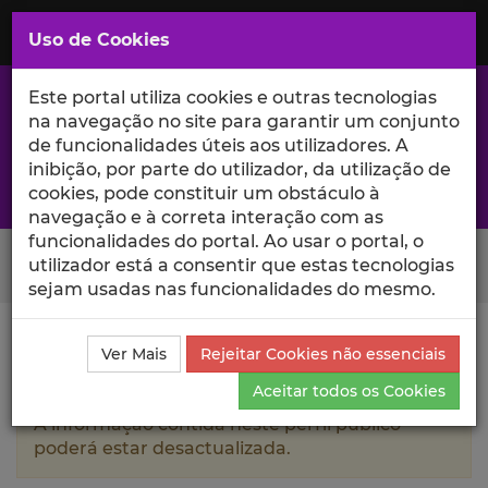
Saltar
para
MENU
Uso de Cookies
o
Conteúdo
Principal
Este portal utiliza cookies e outras tecnologias
na navegação no site para garantir um conjunto
de funcionalidades úteis aos utilizadores. A
inibição, por parte do utilizador, da utilização de
A excelência da investigação e ciência no Iscte
cookies, pode constituir um obstáculo à
navegação e à correta interação com as
funcionalidades do portal. Ao usar o portal, o
Search Button
utilizador está a consentir que estas tecnologias
sejam usadas nas funcionalidades do mesmo.
Ciência_Iscte
Autores
Ricardo Gouveia-Mendes
Ver Mais
Rejeitar Cookies não essenciais
Produções Científicas e Citações
Aceitar todos os Cookies
A informação contida neste perfil público
poderá estar desactualizada.