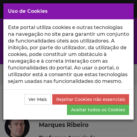
Saltar
para
MENU
Uso de Cookies
o
Conteúdo
Principal
Este portal utiliza cookies e outras tecnologias
na navegação no site para garantir um conjunto
de funcionalidades úteis aos utilizadores. A
inibição, por parte do utilizador, da utilização de
A excelência da investigação e ciência no Iscte
cookies, pode constituir um obstáculo à
navegação e à correta interação com as
funcionalidades do portal. Ao usar o portal, o
Search Button
utilizador está a consentir que estas tecnologias
sejam usadas nas funcionalidades do mesmo.
Ciência_Iscte
Autores
Ricardo Daniel Santos Faro
Ver Mais
Rejeitar Cookies não essenciais
Marques Ribeiro
Currículo
Aceitar todos os Cookies
Ricardo Daniel Santos Faro
Marques Ribeiro