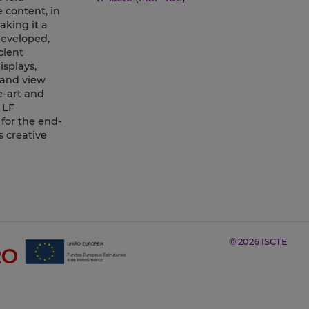
 content, in
aking it a
developed,
cient
isplays,
l and view
e-art and
 LF
 for the end-
s creative
© 2026 ISCTE