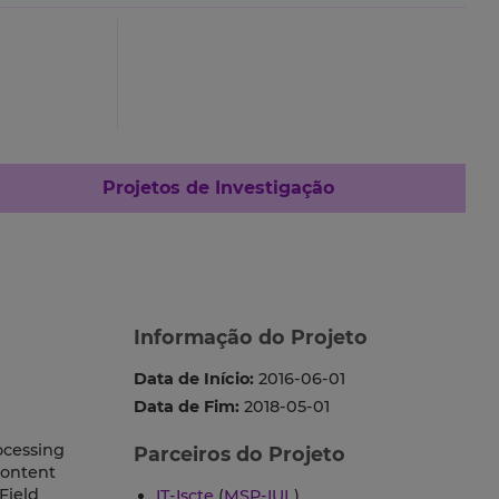
Projetos de Investigação
Informação do Projeto
Data de Início:
2016-06-01
Data de Fim:
2018-05-01
ocessing
Parceiros do Projeto
 content
Field
IT-Iscte
(
MSP-IUL
)