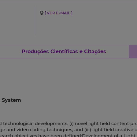
[ VER E-MAIL ]
Produções Científicas e Citações
g System
 technological developments: (i) novel light field content pr
age and video coding techniques; and (iii) light field creative
esearch objectives have been defined:Development of a Light 