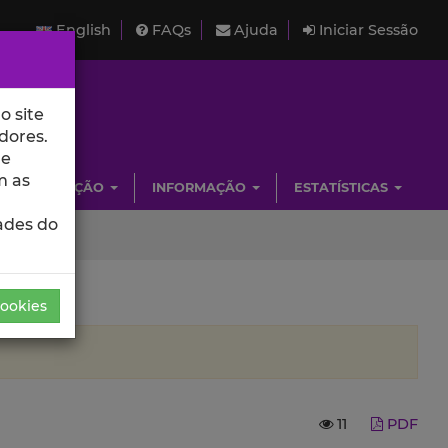
English
FAQs
Ajuda
Iniciar Sessão
o site
dores.
de
m as
INVESTIGAÇÃO
INFORMAÇÃO
ESTATÍSTICAS
ades do
Cookies
11
PDF