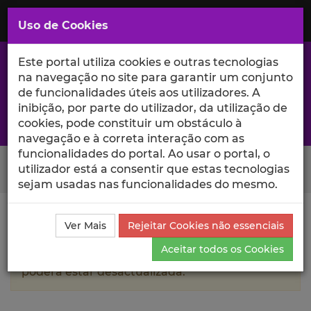
Saltar
para
MENU
Uso de Cookies
o
Conteúdo
Principal
Este portal utiliza cookies e outras tecnologias
na navegação no site para garantir um conjunto
de funcionalidades úteis aos utilizadores. A
inibição, por parte do utilizador, da utilização de
A excelência da investigação e ciência no Iscte
cookies, pode constituir um obstáculo à
navegação e à correta interação com as
funcionalidades do portal. Ao usar o portal, o
Search Button
utilizador está a consentir que estas tecnologias
sejam usadas nas funcionalidades do mesmo.
Ciência_Iscte
Autores
Ricardo Salgado
Currículo
Ver Mais
Rejeitar Cookies não essenciais
Aceitar todos os Cookies
A informação contida neste perfil público
poderá estar desactualizada.