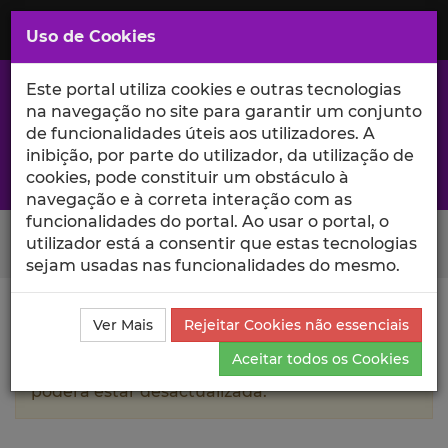
Saltar
para
MENU
Uso de Cookies
o
Conteúdo
Principal
Este portal utiliza cookies e outras tecnologias
na navegação no site para garantir um conjunto
de funcionalidades úteis aos utilizadores. A
inibição, por parte do utilizador, da utilização de
A excelência da investigação e ciência no Iscte
cookies, pode constituir um obstáculo à
navegação e à correta interação com as
funcionalidades do portal. Ao usar o portal, o
Search Button
utilizador está a consentir que estas tecnologias
sejam usadas nas funcionalidades do mesmo.
Ciência_Iscte
Autores
Rita Dantas
Currículo
Ver Mais
Rejeitar Cookies não essenciais
Aceitar todos os Cookies
A informação contida neste perfil público
poderá estar desactualizada.