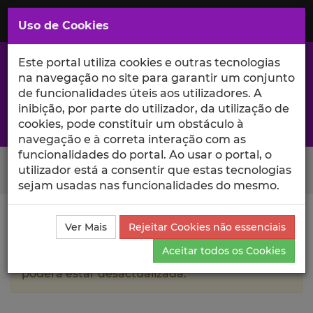
Saltar
para
MENU
Uso de Cookies
o
Conteúdo
Principal
Este portal utiliza cookies e outras tecnologias
na navegação no site para garantir um conjunto
de funcionalidades úteis aos utilizadores. A
inibição, por parte do utilizador, da utilização de
A excelência da investigação e ciência no Iscte
cookies, pode constituir um obstáculo à
navegação e à correta interação com as
funcionalidades do portal. Ao usar o portal, o
Search Button
utilizador está a consentir que estas tecnologias
sejam usadas nas funcionalidades do mesmo.
Ciência_Iscte
Autores
Roberto Medina
Currículo
Ver Mais
Rejeitar Cookies não essenciais
Aceitar todos os Cookies
A informação contida neste perfil público
poderá estar desactualizada.