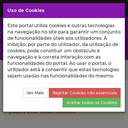
Saltar
para
MENU
Uso de Cookies
o
Conteúdo
Principal
Este portal utiliza cookies e outras tecnologias
na navegação no site para garantir um conjunto
de funcionalidades úteis aos utilizadores. A
inibição, por parte do utilizador, da utilização de
A excelência da investigação e ciência no Iscte
cookies, pode constituir um obstáculo à
navegação e à correta interação com as
funcionalidades do portal. Ao usar o portal, o
Search Button
utilizador está a consentir que estas tecnologias
sejam usadas nas funcionalidades do mesmo.
Ciência_Iscte
Autores
Rodrigo Cortesão
Currículo
Ver Mais
Rejeitar Cookies não essenciais
Aceitar todos os Cookies
A informação contida neste perfil público
poderá estar desactualizada.