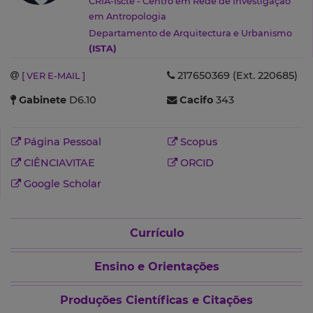
CRIA-Iscte - Centro em Rede de Investigação
em Antropologia
Departamento de Arquitectura e Urbanismo
(ISTA)
217650369 (Ext. 220685)
[ VER E-MAIL ]
Gabinete
D6.10
Cacifo
343
Página Pessoal
Scopus
CIÊNCIAVITAE
ORCID
Google Scholar
Currículo
Ensino e Orientações
Produções Científicas e Citações