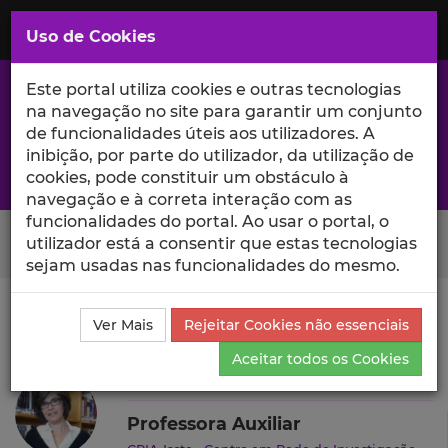
Saltar
para
MENU
Uso de Cookies
o
Conteúdo
Principal
Este portal utiliza cookies e outras tecnologias
na navegação no site para garantir um conjunto
de funcionalidades úteis aos utilizadores. A
inibição, por parte do utilizador, da utilização de
A excelência da investigação e ciência no Iscte
cookies, pode constituir um obstáculo à
navegação e à correta interação com as
funcionalidades do portal. Ao usar o portal, o
Search Button
utilizador está a consentir que estas tecnologias
sejam usadas nas funcionalidades do mesmo.
Ciência_Iscte
Autores
Rosália Guerreiro
Projetos
Ver Mais
Rejeitar Cookies não essenciais
de Investigação
Aceitar todos os Cookies
Rosália Guerreiro
Professora Auxiliar