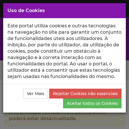
Saltar
para
MENU
Uso de Cookies
o
Conteúdo
Principal
Este portal utiliza cookies e outras tecnologias
na navegação no site para garantir um conjunto
de funcionalidades úteis aos utilizadores. A
inibição, por parte do utilizador, da utilização de
A excelência da investigação e ciência no Iscte
cookies, pode constituir um obstáculo à
navegação e à correta interação com as
funcionalidades do portal. Ao usar o portal, o
Search Button
utilizador está a consentir que estas tecnologias
sejam usadas nas funcionalidades do mesmo.
Ciência_Iscte
Autores
Rui Alexandre Duarte Ricardo
Ver Mais
Rejeitar Cookies não essenciais
Currículo
Aceitar todos os Cookies
A informação contida neste perfil público
poderá estar desactualizada.